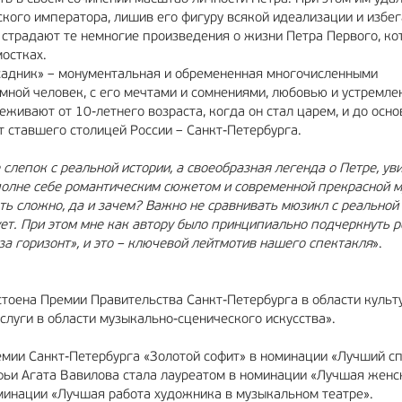
ского императора, лишив его фигуру всякой идеализации и избе
 страдают те немногие произведения о жизни Петра Первого, ко
остках.
всадник» – монументальная и обремененная многочисленными
мной человек, с его мечтами и сомнениями, любовью и устремле
живают от 10-летнего возраста, когда он стал царем, и до осно
т ставшего столицей России – Санкт-Петербурга.
слепок с реальной истории, а своеобразная легенда о Петре, ув
вполне себе романтическим сюжетом и современной прекрасной м
ть сложно, да и зачем? Важно не сравнивать мюзикл с реальной
ет. При этом мне как автору было принципиально подчеркнуть р
за горизонт», и это – ключевой лейтмотив нашего спектакля
».
стоена Премии Правительства Санкт-Петербурга в области культ
слуги в области музыкально-сценического искусства».
емии Санкт-Петербурга «Золотой софит» в номинации «Лучший с
фьи Агата Вавилова стала лауреатом в номинации «Лучшая женс
минации «Лучшая работа художника в музыкальном театре».