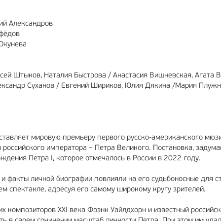
ий Александров
ефёдов
Окунева
сей Штыков, Наталия Быстрова / Анастасия Вишневская, Агата В
ександр Суханов / Евгений Шириков, Юлия Дякина /Мария Плужн
ставляет мировую премьеру первого русско-американского мюзи
российского императора – Петра Великого. Постановка, задума
ждения Петра I, которое отмечалось в России в 2022 году.
 и факты личной биографии повлияли на его судьбоносные для с
ем спектакле, адресуя его самому широкому кругу зрителей.
х композиторов XXI века Фрэнк Уайлдхорн и известный российс
ть в своем сочинении масштаб личности Петра. При этом им уда