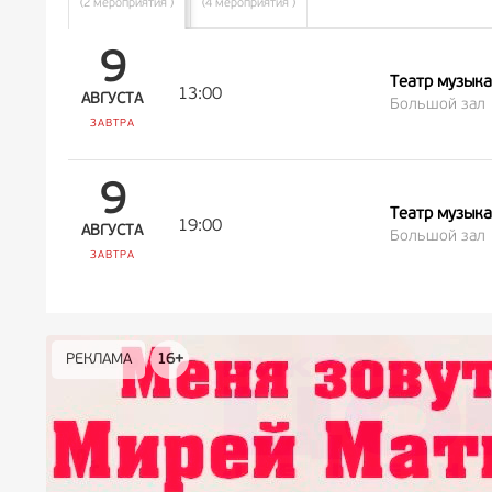
(2 мероприятия )
(4 мероприятия )
9
Театр музык
13:00
АВГУСТА
Большой зал
ЗАВТРА
9
Театр музык
19:00
АВГУСТА
Большой зал
ЗАВТРА
РЕКЛАМА
РЕКЛАМА
РЕКЛАМА
РЕКЛАМА
РЕКЛАМА
РЕКЛАМА
16+
16+
12+
18+
0+