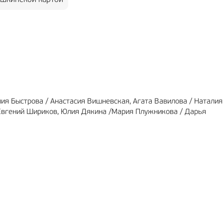
шкинской картой
МА
12+
РЕКЛАМА
6+
ия Быстрова / Анастасия Вишневская, Агата Вавилова / Натали
 Евгений Шириков, Юлия Дякина /Мария Плужникова / Дарья