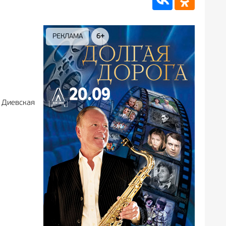
РЕКЛАМА
12+
РЕКЛА
я Диевская