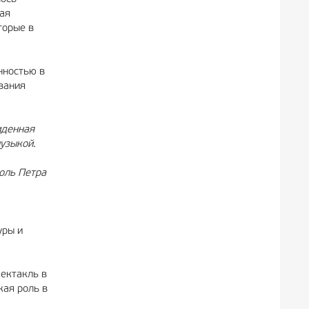
гая
торые в
нностью в
вания
иденная
узыкой.
оль Петра
уры и
пектакль в
кая роль в