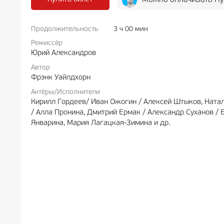
Можно оплачивать Пу
Продолжительность
3 ч 00 мин
РЕКЛАМА
6+
РЕКЛА
Режиссёр
Юрий Александров
Автор
Фрэнк Уайлдхорн
Актёры/Исполнители
Кирилл Гордеев/ Иван Ожогин / Алексей Штыков, Натал
/ Алла Пронина, Дмитрий Ермак / Александр Суханов /
Январина, Мария Лагацкая-Зимина и др.