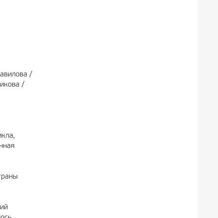
авилова /
икова /
кла,
нная
траны
кий
лось