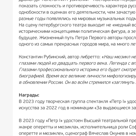
показать сложность и противоречивость характера рус
однобокости в оценках его деятельности, чем зачастую
разные годы появлялись на мировых музыкальных подм
На сцену петербургского театра выходит не «медный 
историческими концепциями политическая фигура, а зе
будущее. Жизненный путь Петра Первого авторы просле
одного из самых прекрасных городов мира, на много ле
Константин Рубинский, автор либретто: «
Наш мюзикл не 
глазами людей из двадцать первого века. Легенда с 
Глазами профессионального историка его будет смотре
биографией. Время все великие личности мифологизиру
в обновлении России. Он во всём стремился «заглянуть 
Награды:
В 2023 году творческая группа спектакля «Петр I» удо
искусства за 2022 год в номинации «За выдающиеся за
В 2023 году «Петр I» удостоен Высшей театральной пр
жанре оперетты и мюзикла», исполнительница роли Со
оперетте и мюзикле», сценограф Вячеслав Окунев в но