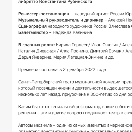
либретто Константина Рубинского
Режиссер-постановщик
– народный артист России Юр
Музыкальный руководитель и дирижер
– Алексей Н
Сценография
народного художника России Вячеслава 
Балетмейстер
– Надежда Калинина
В главных ролях:
Кирилл Гордеев/ Иван Ожогин / Алек
Наталия Диевская / Алла Пронина, Дмитрий Ермак / Ал
Дарья Январина, Мария Лагацкая-Зимина и др.
Премьера состоялась 2 декабря 2022 года
Санкт-Петербургский театр музыкальной комедии пред
который посвящен жизни и деятельности выдающегося 
несколько лет назад, приурочена к 350-летию со дня ро
Каким был этот гениальный реформатор, какие события
решения – эти и другие вопросы поднимает театр в сво
Авторы мюзикла – один из самых именитых американски
драматург Константин Рубинский – постарались переда