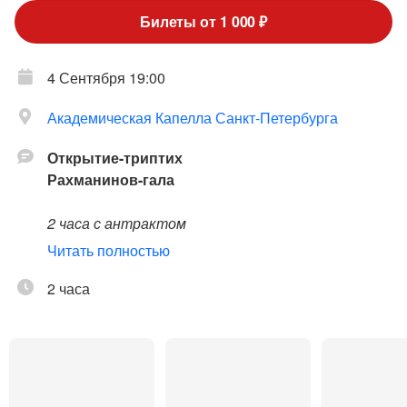
Билеты от 1 000 ₽
4 Сентября 19:00
Академическая Капелла Санкт-Петербурга
Открытие-триптих
Рахманинов-гала
2 часа с антрактом
Читать полностью
Место проведения:
Государственная
академическая капелла Санкт-Петербурга
2 часа
Дирижер
: Антон Лубченко
Солист
– лауреат XVII Международного конкурса
имени П. И. Чайковского
Валентин Малинин, фортепиано