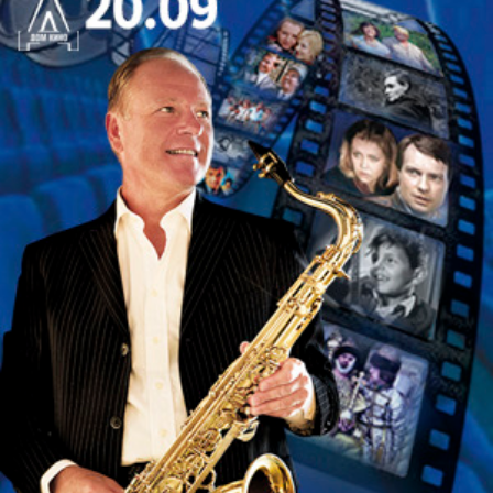
В программе первого отделения прозвучат
Четвертый концерт для фортепиано с оркестром
и Рапсодия на тему Паганини, солистом в которых
выступит лауреат XVII Международного конкурса
имени П. И. Чайковского Валентин Малинин.
Одна из самых значительных партитур
отечественного и мирового музыкального
искусства – Вторая симфония – продолжит
концерт. После премьерного исполнения этого
сочинения пресса откликнулась отзывом: «Новая
симфония есть, прежде всего, свое,
рахманиновское, свободно порожденное
внутренним миром тонкого и цельного художника,
самостоятельно думающего, чувствующего,
переживающего...» Вторая симфония, написанная
Рахманиновым в период творческого расцвета,
запечатлела основные темы, образы