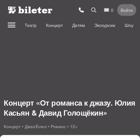
0
Войти
Театр
Концерт
Детям
Экскурсии
Шоу
Концерт «От романса к джазу. Юлия
Касьян & Давид Голощёкин»
Концерт • Джаз/Блюз • Романс • 12+