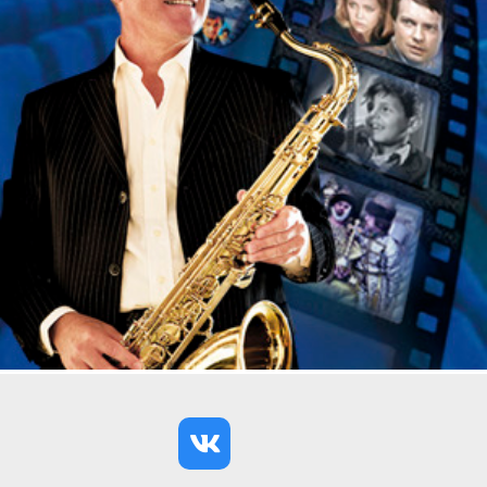
авторитетных в Санкт-Петербурге джазовых
музыкантов; известный в нашей стране и за
рубежом виртуоз-импровизатор, получивший
всемирное признание. Яркий представитель
классической ветви современного джаза
(современный мейнстрим). Играет на скрипке,
фортепиано, электрооргане, вибрафоне,
флюгельгорне, тенор-саксофоне, контрабасе и
других инструментах.
Более 55 лет маэстро на джазовой сцене. Важным
этапом становления Давида Голощёкина как
джазового музыканта стала работа в знаменитом
оркестре Иосифа Вайнштейна. Затем
последовали гастроли, приглашения на джазовые
фестивали. С 1968 г. Давид Голощёкин –
руководитель Ансамбля джазовой музыки, с
которым объездил почти весь мир. В квинтете-
секстете Д.Голощёкина в разное время играли
лучшие ленинградские музыканты: саксофонисты