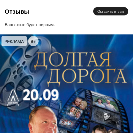
танго от Астора Пьяццоллы и Карлоса Гарделя Por
Отзывы
Оставить отзыв
una Cabeza, под которое танцевал сам Аль
Пачино в легендарном фильме «Запах
Ваш отзыв будет первым.
женщины». Также этим вечером мы услышим
романтические саундтреки из таких всеми
6+
РЕКЛАМА
любимых фильмов как «Ромео и Джульетта»,
«Завтрак у Тиффани» и т. д.. Это будет вечер, о
котором захочется рассказывать и долго
вспоминать!
Ярким украшением концерта станут страстные
танцевальные номера танго от
профессиональных танцоров, призёров
международных конкурсов. Но это ещё не всё!
Перед концертом, для купивших билеты с
экскурсией, экскурсовод проведёт увлекательную
экскурсию по изысканным залам великолепного
дворца князя Владимира, красота которых может