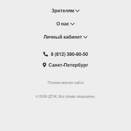
Зрителям
Восстановление билетов
О нас
Замена / Отмена / Перенос мероприятий
Личный кабинет
О компании
Правила приобретения билетов
Контакты
Корзина
8 (812) 380-80-50
Возврат билетов
Театральные кассы
Мои билеты
Санкт-Петербург
Новости
Наши партнеры
Мои подарочные карты
Корпоративным клиентам
Сотрудничество
Избранное
Полная версия сайта
Политика конфиденциальности
Мои настройки
© 2026 ДТЗК, Все права защищены.
Школьная программа
Обратная связь