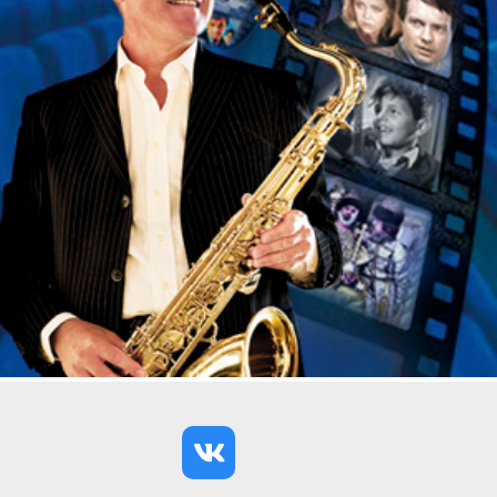
сравниться с залами самого Эрмитажа.
Скрупулёзно выдержанный архитектурный декор
придают дворцу необыкновенное величие и
монументальность. Дом учёных бережно
сохраняет интерьеры парадных залов и
великокняжеских кабинетов, уникальные
художественные коллекции.
Внимание! В продаже билеты двух
категорий — билет с экскурсией за час до
начала концерта и без экскурсии.
Исполнители:
Квартет Four Seasons;
Призёры международных конкурсов танго
:
Неверов Иван и Карпачева Анна.
Продолжительность концерта: 1 час 15 минут.