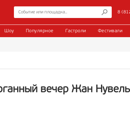
8 (81
Шоу
Популярное
Гастроли
Фестивали
рганный вечер Жан Нувель 