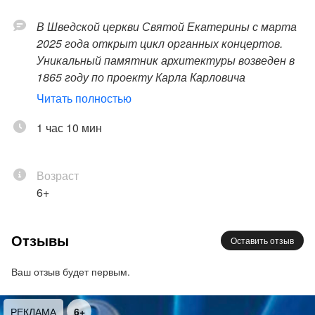
В Шведской церкви Святой Екатерины с марта
2025 года открыт цикл органных концертов.
Уникальный памятник архитектуры возведен в
1865 году по проекту Карла Карловича
Андерсона в псевдороманском стиле и
Читать полностью
расположен в одном из самых живописных мест
города — на углу пешеходной Малой
1 час 10 мин
Конюшенной улицы и Шведского переулка.
Богатейшая история, удивительная атмосфера
Возраст
и уникальная акустика — все это идеально
6+
подходит для звучания короля инструментов,
его величества органа! Все концерты проходят
в таинственном полумраке при
Отзывы
Оставить отзыв
завораживающем мерцании свечей. Ждем вас!
Ваш отзыв будет первым.
Орган при свечах: шоу саундтреков и золотая
классика. Дуэт Ольги Самойленко и Майи
МА
6+
РЕКЛА
Мокрецовой приглашает погрузиться в океан