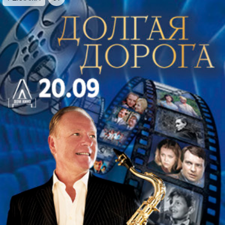
зашкаливающих эмоций. Вас ждет встреча с
героями культовых кинолент, немеркнущий свет
Ave Maria и сводящая с ума энергетика танго
Великого Астора. Вечер откроется чудесным
вальсом из так называемой «Джазовой сюиты»
Шостаковича. Сочинение в течение многих лет
было забыто в России и больше пользовалось
известностью за ее пределами.
Аve Mariа — искренняя и великая молитва,
обращённая к Пречистой Деве, вечный и
неиссякаемый источник вдохновения для
композиторов разных эпох и стран. Прозвучат
версии Луцци, Сен-Санса, Масканьи и Кипрского.
Вечер продолжит Великий Астор. Всю свою жизнь
Пьяццолла стремился поднять танго, рожденное в
глубине нищенских портовых кварталов Буэнос-
Айреса, до уровня высокого искусства и ему это
удалось. Libertango — это символ перехода от