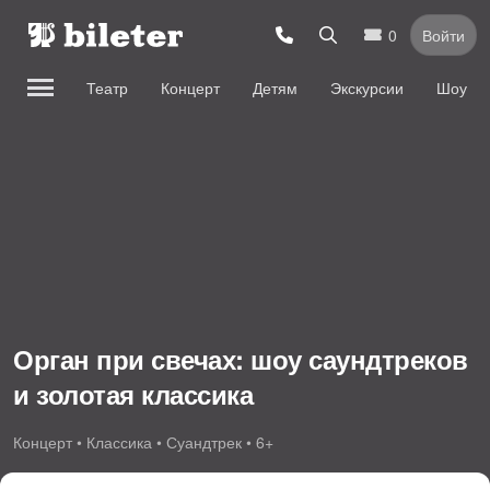
0
Войти
Театр
Концерт
Детям
Экскурсии
Шоу
Орган при свечах: шоу саундтреков
и золотая классика
Концерт • Классика • Суандтрек • 6+