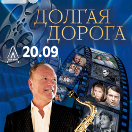
эволюцию стиля.
Вечер откроет Фантазия соль мажор (Piece
d'Orgue). Она родилась в период, когда Бах был
увлечен переписыванием Органной книжечки
французского органиста Николя де Гриньи,
сочиненной в 1700 году. Трехчастная композиция
вращается вокруг главной темы, которую
предписано исполнять со всеми включенными
регистрами (Grand Plein Jeu), как было тогда
принято.
Протестантский хорал и хоральная обработка
занимают одно из важнейших мест в немецком
музыкальном искусстве барокко. Вершиной в
развитии обработки протестантского хорала стало
творчество Баха
Цикл из шести сонат для скрипки и клавира
написан Бахом во время пребывания при дворе
князя Леопольда Анхальт-Кётенского, его друга и