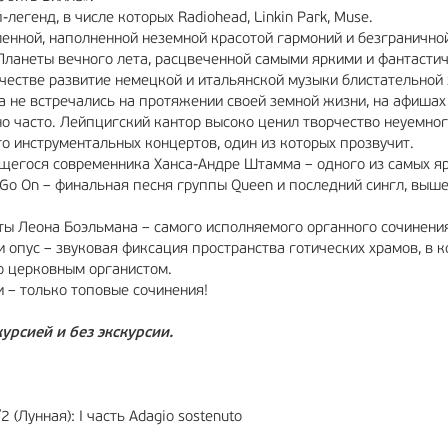
егенд, в числе которых Radiohead, Linkin Park, Muse.
ленной, наполненной неземной красотой гармоний и безгранично
Планеты вечного лета, расцвеченной самыми яркими и фантасти
рчестве развитие немецкой и итальянской музыки блистательной
да не встречались на протяжении своей земной жизни, на афишах
о часто. Лейпцигский кантор высоко ценил творчество неуемног
о инструментальных концертов, один из которых прозвучит.
ющегося современника Ханса-Андре Штамма – одного из самых я
 Go On – финальная песня группы Queen и последний сингл, выш
ты Леона Боэльмана – самого исполняемого органного сочинения
 опус – звуковая фиксация пространства готических храмов, в 
о церковным органистом.
и – только топовые сочинения!
урсией и без экскурсии.
(Лунная): I часть Adagio sostenuto