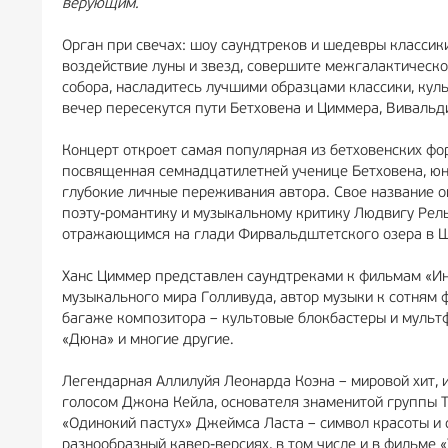
верующим.
Орган при свечах: шоу саундтреков и шедевры класси
воздействие луны и звезд, совершите межгалактическо
собора, насладитесь лучшими образцами классики, кул
вечер пересекутся пути Бетховена и Циммера, Вивальд
Концерт откроет самая популярная из бетховенских фо
посвященная семнадцатилетней ученице Бетховена, юн
глубокие личные переживания автора. Свое название о
поэту-романтику и музыкальному критику Людвигу Рель
отражающимся на глади Фирвальдштетского озера в 
Ханс Циммер представлен саундтреками к фильмам «Ин
музыкального мира Голливуда, автор музыки к сотням ф
багаже композитора – культовые блокбастеры и мультф
«Дюна» и многие другие.
Легендарная Аллилуйя Леонарда Коэна – мировой хит, 
голосом Джона Кейла, основателя знаменитой группы T
«Одинокий пастух» Джеймса Ласта – символ красоты и 
разнообразный кавер-версиях, в том числе и в фильме «