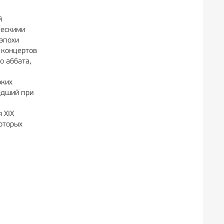
й
ческими
 эпохи
 концертов
о аббата,
рких
едший при
 XIX
которых