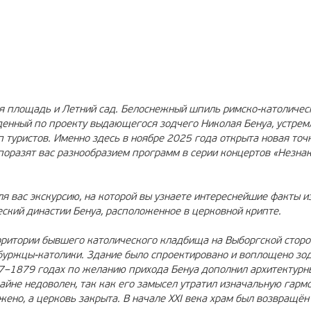
МА
6+
РЕКЛАМА
12+
ая площадь и Летний сад. Белоснежный шпиль римско-католичес
енный по проекту выдающегося зодчего Николая Бенуа, устрем
п туристов. Именно здесь в ноябре 2025 года открыта новая точ
поразят вас разнообразием программ в серии концертов «Незна
ля вас экскурсию, на которой вы узнаете интереснейшие факты и
еский династии Бенуа, расположенное в церковной крипте.
рритории бывшего католического кладбища на Выборгской сторо
буржцы-католики. Здание было спроектировано и воплощено зо
7–1879 годах по желанию прихода Бенуа дополнил архитектурн
айне недоволен, так как его замысел утратил изначальную гарм
ено, а церковь закрыта. В начале XXI века храм был возвращён