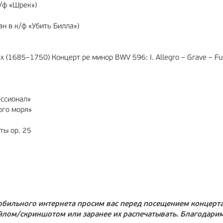
/ф «Шрек»)
н в к/ф «Убить Билла»)
1685–1750) Концерт ре минор BWV 596: I. Allegro – Grave – Fuga
ессионал»
ого моря»
ты op. 25
мобильного интернета просим вас перед посещением концерт
йлом/скриншотом или заранее их распечатывать. Благодарим