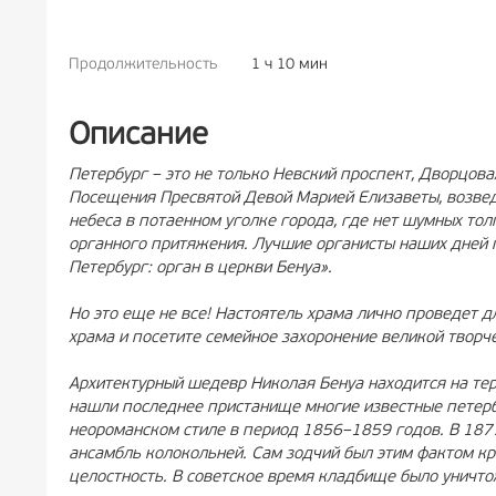
Продолжительность
1 ч 10 мин
РЕКЛА
Описание
Петербург – это не только Невский проспект, Дворцов
Посещения Пресвятой Девой Марией Елизаветы, возвед
небеса в потаенном уголке города, где нет шумных тол
органного притяжения. Лучшие органисты наших дней 
Петербург: орган в церкви Бенуа».
Но это еще не все! Настоятель храма лично проведет д
храма и посетите семейное захоронение великой творч
Архитектурный шедевр Николая Бенуа находится на те
нашли последнее пристанище многие известные петер
неороманском стиле в период 1856–1859 годов. В 187
ансамбль колокольней. Сам зодчий был этим фактом кр
целостность. В советское время кладбище было уничтож