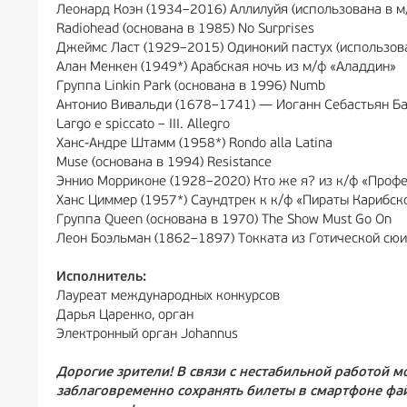
Леонард Коэн (1934–2016) Аллилуйя (использована в м
Radiohead (основана в 1985) No Surprises
Джеймс Ласт (1929–2015) Одинокий пастух (использова
Алан Менкен (1949*) Арабская ночь из м/ф «Аладдин»
Группа Linkin Park (основана в 1996) Numb
Антонио Вивальди (1678–1741) — Иоганн Себастьян Бах (
Largo e spiccato – III. Allegro
Ханс-Андре Штамм (1958*) Rondo alla Latina
Muse (основана в 1994) Resistance
Эннио Морриконе (1928–2020) Кто же я? из к/ф «Проф
Ханс Циммер (1957*) Саундтрек к к/ф «Пираты Карибск
Группа Queen (основана в 1970) The Show Must Go On
Леон Боэльман (1862–1897) Токката из Готической сюи
Исполнитель:
Лауреат международных конкурсов
Дарья Царенко, орган
Электронный орган Johannus
Дорогие зрители! В связи с нестабильной работой 
заблаговременно сохранять билеты в смартфоне фа