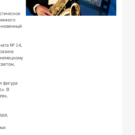
стическое
ринного
ыкновенный
ната № 14,
разила
я немецкому
светом,
я фигура
с». В
ев»,
вда,
мых