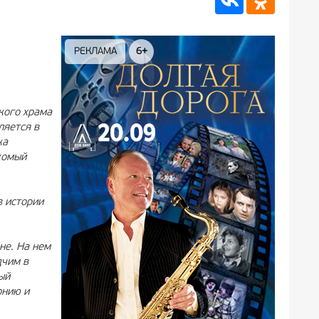
РЕКЛАМА
6+
РЕКЛА
кого храма
ляется в
ка
комый
з истории
не. На нем
дчим в
ый
онию и