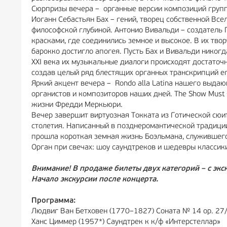
Сюрпризы вечера – органные версии композиций групп-л
Иоганн Себастьян Бах – гений, творец собственной Все
философской глубиной. Антонио Вивальди – создатель 
красками, где соединились земное и высокое. В их тво
барокко достигло апогея. Пусть Бах и Вивальди никог
XXI века их музыкальные диалоги происходят достаточн
создав целый ряд блестящих органных транскрипций ег
Яркий акцент вечера – Rondo alla Latina нашего выда
органистов и композиторов наших дней. The Show Must
жизни Фредди Меркьюри.
Вечер завершит виртуозная Токката из Готической сюи
столетия. Написанный в позднеромантической традиции
прошла короткая земная жизнь Боэльмана, служившег
Орган при свечах: шоу саундтреков и шедевры классик
Внимание! В продаже билеты двух категорий – с экск
Начало экскурсии после концерта.
Программа:
Людвиг Ван Бетховен (1770–1827) Соната № 14 ор. 27/2 
Ханс Циммер (1957*) Саундтрек к к/ф «Интерстеллар»