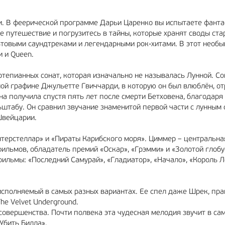
ки. В феерической программе Дарьи Царенко вы испытаете фанта
е путешествие и погрузитесь в тайны, которые хранят своды ста
ьтовыми саундтреками и легендарными рок-хитами. В этот необ
и и Queen.
ртепианных сонат, которая изначально не называлась Лунной. Со
ой графине Джульетте Гвиччарди, в которую он был влюблён, от
на получила спустя пять лет после смерти Бетховена, благодар
штабу. Он сравнил звучание знаменитой первой части с лунным 
Швейцарии.
терстеллар» и «Пираты Карибского моря». Циммер – центральна
ильмов, обладатель премий «Оскар», «Грэмми» и «Золотой глобу
ильмы: «Последний Самурай», «Гладиатор», «Начало», «Король Л
исполняемый в самых разных вариантах. Ее спел даже Шрек, пра
he Velvet Underground.
совершенства. Почти полвека эта чудесная мелодия звучит в са
Убить Билла».