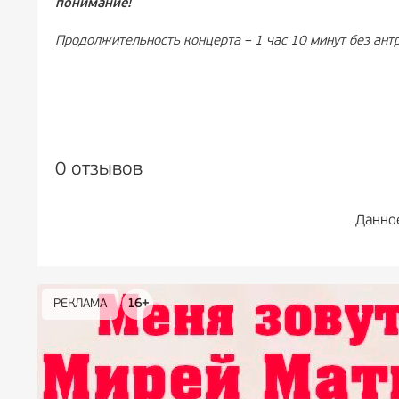
понимание!
Продолжительность концерта – 1 час 10 минут без антр
0 отзывов
Данно
РЕКЛАМА
РЕКЛАМА
РЕКЛАМА
РЕКЛАМА
РЕКЛАМА
РЕКЛАМА
16+
16+
12+
18+
0+