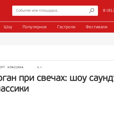
8 (81
Шоу
Популярное
Гастроли
Фестивали
ЕРТ
КЛАССИКА
6 +
рган при свечах: шоу саун
лассики