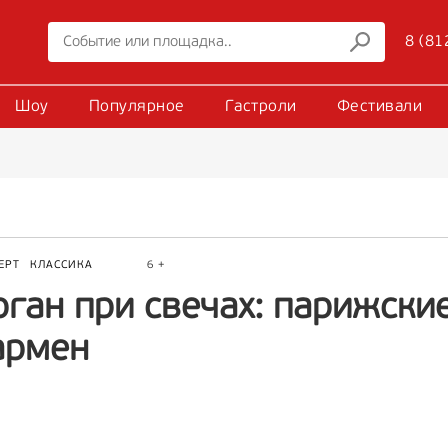
8 (81
Шоу
Популярное
Гастроли
Фестивали
ЕРТ
КЛАССИКА
6 +
ган при свечах: парижские
армен