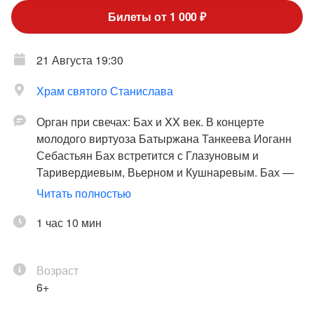
Билеты от 1 000 ₽
21 Августа 19:30
Храм святого Станислава
Орган при свечах: Бах и XX век. В концерте
молодого виртуоза Батыржана Танкеева Иоганн
Себастьян Бах встретится с Глазуновым и
Таривердиевым, Вьерном и Кушнаревым. Бах —
вершина немецкого барокко, гений, совместивший
Читать полностью
в своем творчестве традиции и достижения
европейского музыкального искусства и
1 час 10 мин
охвативший все существовавшие жанры, кроме
оперы. Во вселенной Баха сосредоточены
Возраст
творческие поиски многочисленных музыкантов
6+
разных стран и эпох. В концерте прозвучат
развернутые двухчастные циклы хоральные