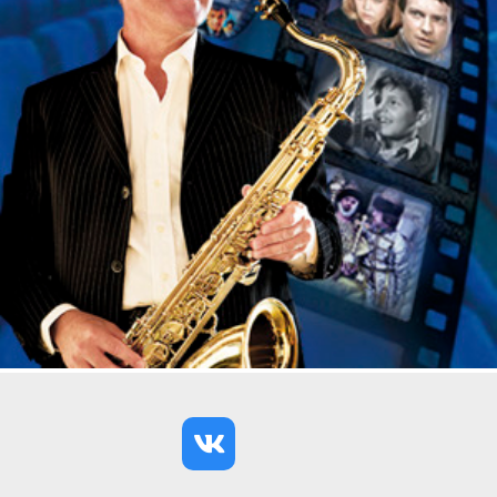
концерт для органа «Полифоническая тетрадь»
был создан в 1987 году. Здесь композитор точно
следует канонам барочного концерта, которые
удивительно органично сочетаются с
современным языком высказывания. Это дань
классической органной традиции, пронизанная
аурой XX столетия.
Безусловный шедевр Пассакалия фа-диез минор
Христофора Кушнарёва — его экзаменационная
работа по полифонии во время обучения в
Ленинградской консерватории. Великий русский
органист и педагог Исайя Браудо — первый
исполнитель этого гениального сочинения.
Вечер завершится финалом из Третьей органной
симфонии выдающегося французского органиста,
композитора и педагога Луи Вьерна. Визитной
карточкой и вершиной его творчества стали
органные симфонии. Каждая из шести симфоний