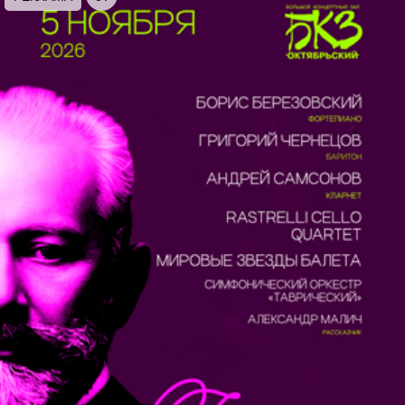
атмосферных исторических локациях Северной
столицы и семь разных органов — более, чем на
неделю Петербург наполнится неповторимым
многоголосием короля инструментов. Именно
поэтому, наш Рождественский органный
марафон проходит под девизом «Орган над
городом»!
Знаете ли вы, что в сердце старого Петербурга
находится действующий католический
монастырь францисканцев с уютнейшей
церковью и очаровательным внутренним
двориком-патио? Неповторимая энергетика
этого места просто создана для органных
концертов, на которые мы вас приглашаем.
Времена года с Антонио Вивальди — скрипка и
орган. Великолепный дуэт петербургских
музыкантов в начале наступившего года дарит