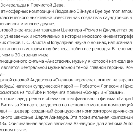
 Эсмеральды к Пречистой Деве.
и атмосферных композиций Людовико Эйнауди Bye bye mon amour
классического нью-эйджа известен как создатель саундтреков к
чевников» и многие другие.
культовой экранизации трагедии Шекспира «Ромео и Джульетта» р
ых узнаваемых и исполняемых в истории мирового кинематограф
их стихов Т. С. Элиота «Популярная наука о кошках, написанная
становок в истории шоу-бизнеса, побив все рекорды. В течение
 чем в 30 странах мира!
ликационного фильма «Анастасия», музыку к которой написал а
а является центральной музыкальной темой главной героини. Ко
ус.
ртной сказкой Андерсена «Снежная королева», вышел на экраны
 и забудь) написан супружеской парой — Робертом Лопесом и Кри
осмотров на YouTube и получила премии «Оскар» и «Грэмми».
втором саундтреков к обеим частям финального фильма «Гарри 
Битвы за Хогвартс разделено на несколько мощных композиций
бовь) — шедевр, созданный французским композитором армянско
рного шансонье Шарля Азнавура. Эта пронзительная композици
3». Оригинальная версия записана Азнавуром для альбома Auto
русском языке.