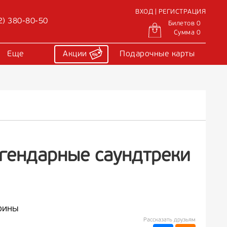
ВХОД | РЕГИСТРАЦИЯ
2) 380-80-50
Билетов 0
Сумма 0
Еще
Акции
Подарочные карты
егендарные саундтреки
рины
Рассказать друзьям