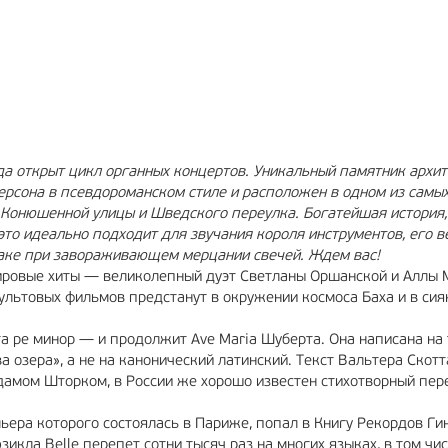
МА
12+
РЕКЛАМА
6+
да открыт цикл органных концертов. Уникальный памятник архи
ерсона в псевдороманском стиле и расположен в одном из самы
Конюшенной улицы и Шведского переулка. Богатейшая история,
это идеально подходит для звучания короля инструментов, его в
раке при завораживающем мерцании свечей. Ждем вас!
 мировые хиты — великолепный дуэт Светланы Оршанской и Аллы
ультовых фильмов предстанут в окружении космоса Баха и в сия
га ре минор — и продолжит Аve Mariа Шуберта. Она написана на 
 озера», а не на канонический латинский. Текст Вальтера Скотт
амом Шторком, в России же хорошо известен стихотворный пер
ера которого состоялась в Париже, попал в Книгу Рекордов Ги
кла Belle перепет сотни тысяч раз на многих языках, в том чис