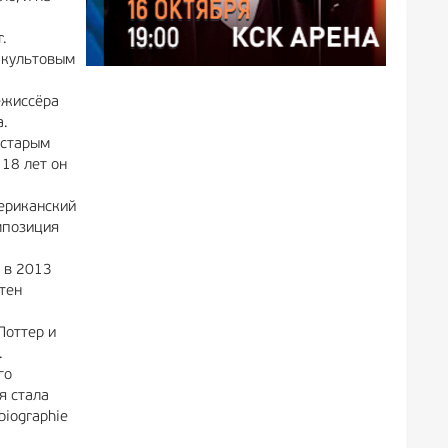
.
 культовым
ежиссёра
а.
 старым
 18 лет он
мериканский
мпозиция
 в 2013
стен
Поттер и
.
го
я стала
biographie