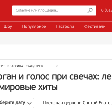
8 (81
Шоу
Популярное
Гастроли
Фестивали
ЕРТ
КЛАССИКА
СУАНДТРЕК
6 +
ган и голос при свечах: л
 мировые хиты
берите дату
Шведская церковь Святой Екате