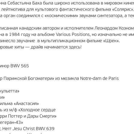
оганна Себастьяна Баха была широко использована в мировом кин
 лейтмотива для культового фантастического фильма «Солярис».
 орган соединился с «космическими» звуками синтезатора, а те
писанная канадским автором и исполнителем Леонардом Коэном.
 в 1984 году на альбоме Various Positions, но изначально не и
ринесло звучание в мультипликационном фильме «Шрек».
ировые хиты — драйв начинается здесь!
минор BWV 565
ор Парижской Богоматери» из мюзикла Notre-dam de Paris
жульетта»
ки»
фильма «Анастасия»
дь из м/ф «Холодное сердце
арри Поттер и Дары Смерти»
егеран-43»
, Herr Jesu Christ BWV 639