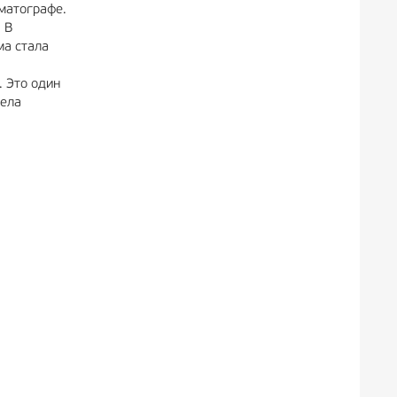
ематографе.
 В
ма стала
 Это один
мела