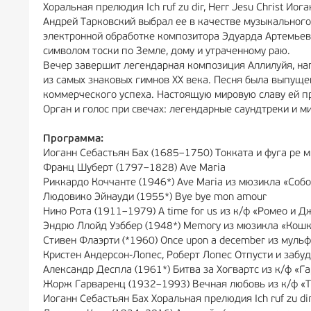
Хоральная прелюдия Ich ruf zu dir, Herr Jesu Christ И
Андрей Тарковский выбрал ее в качестве музыкального
электронной обработке композитора Эдуарда Артемьева
символом тоски по Земле, дому и утраченному раю.
Вечер завершит легендарная композиция Аллилуйя, на
из самых знаковых гимнов XX века. Песня была выпущена
коммерческого успеха. Настоящую мировую славу ей п
Орган и голос при свечах: легендарные саундтреки и м
Программа:
Иоганн Себастьян Бах (1685–1750) Токката и фуга ре 
Франц Шуберт (1797–1828) Ave Maria
Риккардо Коччанте (1946*) Аve Mariа из мюзикла «Соб
Людовико Эйнауди (1955*) Bye bye mon amour
Нино Рота (1911–1979) A time for us из к/ф «Ромео и Д
Эндрю Ллойд Уэббер (1948*) Memory из мюзикла «Кош
Стивен Флаэрти (*1960) Once upon a december из муль
Кристен Андерсон-Лопес, Роберт Лопес Отпусти и забу
Александр Деспла (1961*) Битва за Хогвартс из к/ф «Г
Жорж Гарваренц (1932–1993) Вечная любовь из к/ф «Т
Иоганн Себастьян Бах Хоральная прелюдия Ich ruf zu dir