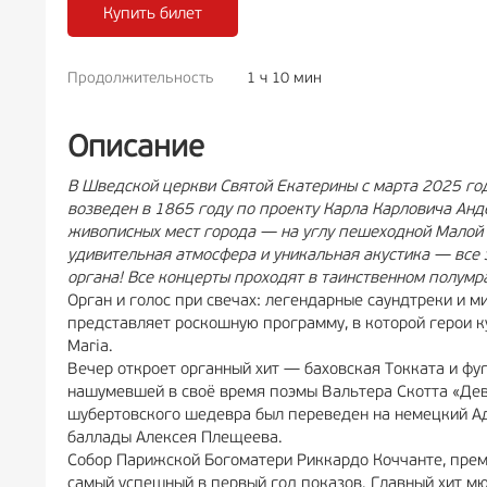
Купить билет
Продолжительность
1 ч 10 мин
РЕКЛАМА
6+
РЕКЛА
Описание
В Шведской церкви Святой Екатерины с марта 2025 го
возведен в 1865 году по проекту Карла Карловича Анд
живописных мест города — на углу пешеходной Малой 
удивительная атмосфера и уникальная акустика — все 
органа! Все концерты проходят в таинственном полум
Орган и голос при свечах: легендарные саундтреки и
представляет роскошную программу, в которой герои к
Mariа.
Вечер откроет органный хит — баховская Токката и фу
нашумевшей в своё время поэмы Вальтера Скотта «Дева
шубертовского шедевра был переведен на немецкий Ад
баллады Алексея Плещеева.
Собор Парижской Богоматери Риккардо Коччанте, премь
самый успешный в первый год показов. Главный хит мюзи