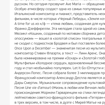
русском. Но сегодня прозвучит Ave Maria — обращение
Особую атмосферу создаст одна из самых популярных 
Итальянский композитор и пианист, представитель нео
фильмам, в числе которых «Черный Лебедь», «Земля ко
A time for us из к/ф — «тема любви», созданная для 
Франко Дзеффирелли. Эта мелодия стала одной из сам
Мюзикл «Кошки», созданный по мотивам сборника детск
опоссумом» — вошел в «золотой список» театральных по
не сходил с подмостков Бродвея и был поставлен более,
Once Upon a December — знаменитая песня из мультип
композитор Стивен Флаэрти, а текст — Линн Аренс. Он
была номинирована на премии «Оскар» и «Золотой глоб
Мультфильм «Холодное сердце», вдохновленный бессме
году и стал необычайно популярен. Let It Go (Отпусти
Андерсон-Лопес. Песня собрала более 3 миллиардов пр
Французский композитор Александр Деспла является а
Дары Смерти». Музыкальное сопровождение культовой 
Песня Une vie d'amour) (Жизнь в любви или Вечная лю
происхождения Жоржем Гарваренцем на стихи легенда
лейтмотивом советско-французского фильма «Тегеран-4
в трех версиях, в том числе, в дуэте с Мирей Матье на 