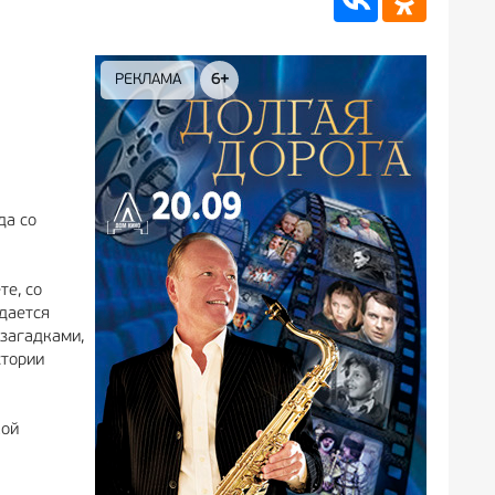
РЕКЛАМА
12+
РЕКЛА
да со
те, со
дается
 загадками,
стории
кой