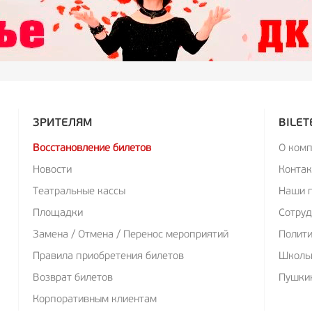
ЗРИТЕЛЯМ
BILET
Восстановление билетов
О ком
Новости
Конта
Театральные кассы
Наши 
Площадки
Сотруд
Замена / Отмена / Перенос мероприятий
Полит
Правила приобретения билетов
Школь
Возврат билетов
Пушкин
Корпоративным клиентам