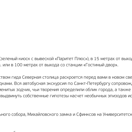
МА
12+
РЕКЛАМА
6+
(зеленый киоск с вывеской «Паритет Плюс»), в 15 метрах от выхо
 или в 100 метрах от выхода со станции «Гостиный двор».
твом гида Северная столица раскроется перед вами в новом све
дками. Вся автобусная экскурсия по Санкт-Петербургу сопровож
менитых зодчих, чьи творения определили облик города, а также
 выдвинуть собственные гипотезы насчет необычных эпизодов и
ного собора, Михайловского замка и Сфинксов на Университетс