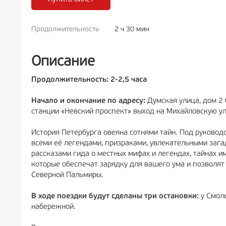
Продолжительность
2 ч 30 мин
РЕКЛАМА
6+
РЕКЛА
Описание
Продолжительность: 2-2,5 часа
Начало и окончание по адресу:
Думская улица, дом 2 
станции «Невский проспект» выход на Михайловскую ул.
История Петербурга овеяна сотнями тайн. Под руководс
всеми её легендами, призраками, увлекательными зага
рассказами гида о местных мифах и легендах, тайнах и
которые обеспечат зарядку для вашего ума и позволят
Северной Пальмиры.
В ходе поездки будут сделаны три остановки:
у Смоль
набережной.