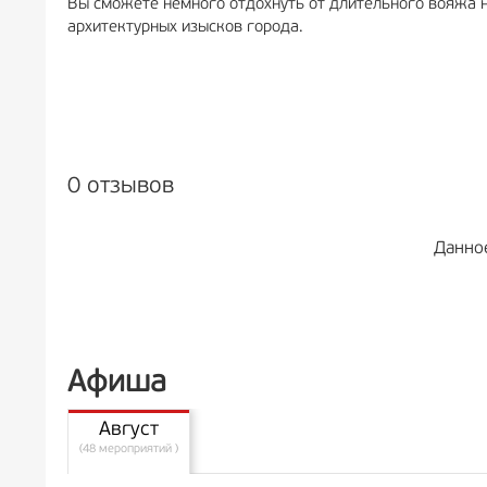
Вы сможете немного отдохнуть от длительного вояжа н
архитектурных изысков города.
0 отзывов
Данно
Афиша
Август
(48 мероприятий )