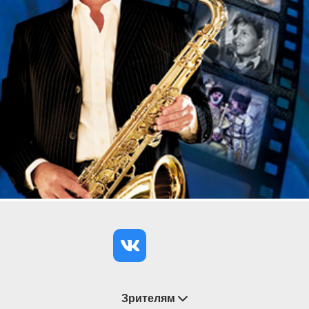
Вокалистка специализируется на исполнении
старинной итальянской, испанской, французской,
английской, кельтской и немецкой музыки.
Участвовала в сольных программах «Старинная
музыка Энрико Радеска» в Московской
консерватории, Viva Vivaldi! в московском Римско-
католическом кафедральном соборе. С 2010 года
сотрудничает с молодежным хором Союза
композиторов «Преображение», с 2018 года – с
Камерным оркестром Игоря Лермана. Ведет
активную концертную деятельность, исполняя не
только классический репертуар, но и старинные
сефардские песни на ладино (иудео-испанском
языке) с использованием исторических
перкуссионных инструментов (тар, даф, тамбурин,
рик, ирландский боуран и др.).
Зрителям