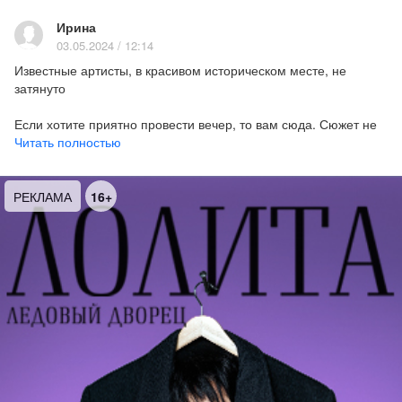
16+
Ирина
03.05.2024 / 12:14
Известные артисты, в красивом историческом месте, не
затянуто
Если хотите приятно провести вечер, то вам сюда. Сюжет не
сложен и не затянут, состоит из трех рассказов о простых
Читать полностью
жизненных ценностях, о дружбе и любви. Отличная игра
актеров, интересно и оригинально сделана смена сцен, много
юмора и позитива. Не пошло и очень жизненно.
РЕКЛАМА
16+