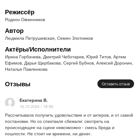
спектакля «О Любви и Дружбе» готовы
Режиссёр
продемонстрировать зрителям привычные и
Родион Овчинников
хорошо знакомые каждому модели отношений.
Автор
Все они, такие непохожие в частностях,
неизменно сходятся на личном одиночестве и
Людмила Петрушевская, Семен Злотников
непрерывном ожидании долгожданной второй
Актёры/Исполнители
половины.
Ирина Горбачева, Дмитрий Чеботарев, Юрий Титов, Артем
Поиски счастья иногда смешны, порой - трагичны,
Ефимов, Дарья Щербакова, Сергей Бубнов, Алексей Доронин,
но всегда наполнены простой потребностью
Наталья Павленкова
человека верить, надеяться и любить! Именно
Отзывы
поэтому спектакль «О Любви и Дружбе» - это
Оставить отзыв
история, которая хорошо знакома и близка
каждому!
Екатерина В.
Актеры
16.10.2024 / 18:56
: Ирина Горбачева, Дмитрий Чеботарев,
Юрий Титов, Артем Ефимов, Дарья Щербакова,
Рассчитывала получить удовольствие и от актеров, и от самой
постановки. Но со спектакля сбежали: смотреть на
Сергей Бубнов, Алексей Доронин, Наталья
происходящее на сцене невозможно - смесь бреда и
Павленкова
пошлости. Не стоит ни времени, ни денег.
Продолжительность: 2 часа, антракта нет.