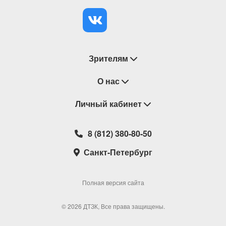
Зрителям
Восстановление билетов
О нас
Замена / Отмена / Перенос мероприятий
Личный кабинет
О компании
Правила приобретения билетов
Контакты
Корзина
8 (812) 380-80-50
Возврат билетов
Театральные кассы
Мои билеты
Санкт-Петербург
Новости
Наши партнеры
Мои подарочные карты
Корпоративным клиентам
Сотрудничество
Избранное
Полная версия сайта
Политика конфиденциальности
Мои настройки
© 2026 ДТЗК, Все права защищены.
Школьная программа
Обратная связь