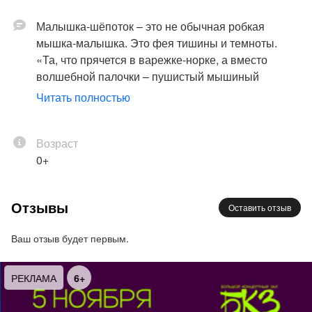
Малышка-шёпоток – это не обычная робкая
мышка-малышка. Это фея тишины и темноты.
«Та, что прячется в варежке-норке, а вместо
волшебной палочки – пушистый мышиный
хвостик!».
Читать полностью
– *Робкая* – вздрагивает от громких звуков и
кутается в шарфик
– *Фея тишины* – если приложить ладошку к уху,
Возраст
она прошепчет «тсс-тсс-чу!», и все внезапно
0+
замолкают.
– *Фея темноты* – носит с собой крошечный
Отзывы
Оставить отзыв
фонарик чтобы никто не боялся.
Ночная сказка подарит нам называемые
Ваш отзыв будет первым.
впечатления:
– Соберем с малышами тишину в ладошки (ш-ш-
ш!) и подарим её фее.
РЕКЛАМА
6+
– Если кто-то громко крикнет – фея «замирает», а
дети должны разморозить её,