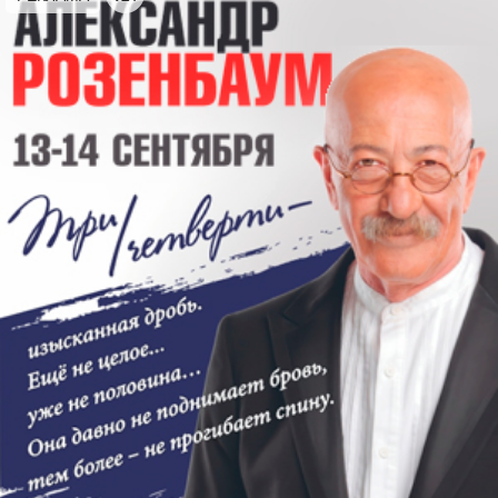
Антонио Вивальди (1678–1741) Ария Странника
из оратории «Триумф Юдифи»
Умберто Джордано (1867–1948) Ария Мадлен из
оперы «Андре Шенье»
Арриго Бойто (1842–1918) Песнь Маргариты из
оперы «Мефистофель»
Джакомо Пуччини (1858–1924) Монолог Чио-Чио-
Сан из оперы «Мадам Баттерфляй»
Джузеппе Верди (1813–1901) Ария Аиды из оперы
«Аида»
II отделение:
Франческо Паоло Тости (1846–1916) Вокальный
цикл «Песни Амаранты»: Lascia mi! Lascia ch'io
respiri.
L'Alba separa dalla luce l'ombra
In van preghi
Che dici, o parola del saggio