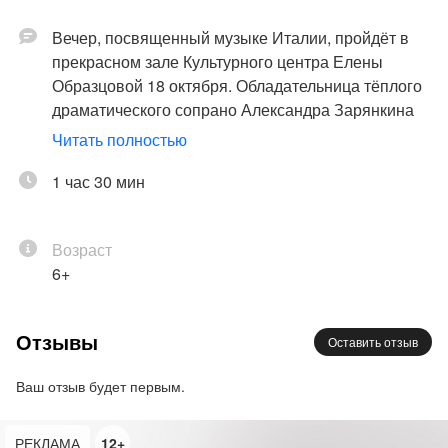
Вечер, посвященный музыке Италии, пройдёт в
прекрасном зале Культурного центра Елены
Образцовой 18 октября. Обладательница тёплого
драматического сопрано Александра Зарянкина
исполнит истинные шедевры итальянской музыки
Читать полностью
– арии из опер Вивальди, Верди, Пуччини,
любимые всеми нами неаполитанские песни.
1 час 30 мин
Аида, Мадам Баттерфляй, Санта Лючия – станут
настоящими жемчужинами вечера.
Возраст
Музыкальный дуэт Александры Зарянкиной и
6+
блистательного пианиста Игоря Егорова
приглашает вас провести осенний вечер в тёплой
Италии!
Отзывы
Оставить отзыв
Программа:
Ваш отзыв будет первым.
I отделение:
Франческо Кавалли (1602–1676) Dolce amor,
РЕКЛАМА
12+
bendato Dio