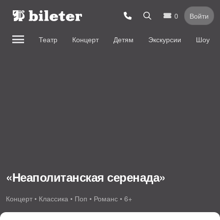
0
Войти
Театр
Концерт
Детям
Экскурсии
Шоу
«Неаполитанская серенада»
Концерт • Классика • Поп • Романс • 6+