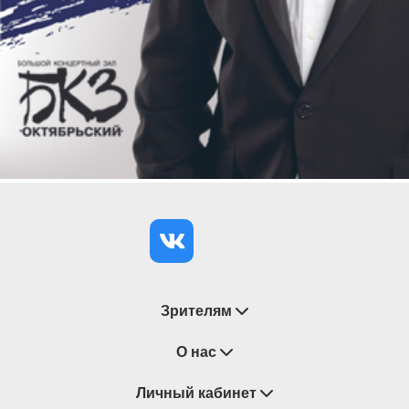
Неаполитанская песня Santa Lucia
Луиджи Денца (1846–1922) «На качелях»
Томмазо Маркези (1773–1852) La folletta из цикла
«Шесть сестёр»
Исполнители:
Лауреаты международных конкурсов
Александра Зарянкина,
сопрано
Игорь Егоров,
фортепиано
Продолжительность концерта 1 час 30 минут.
Концерт рекомендован для слушателей старше
6 лет.
Зрителям
Восстановление билетов
О нас
Замена / Отмена / Перенос мероприятий
Личный кабинет
О компании