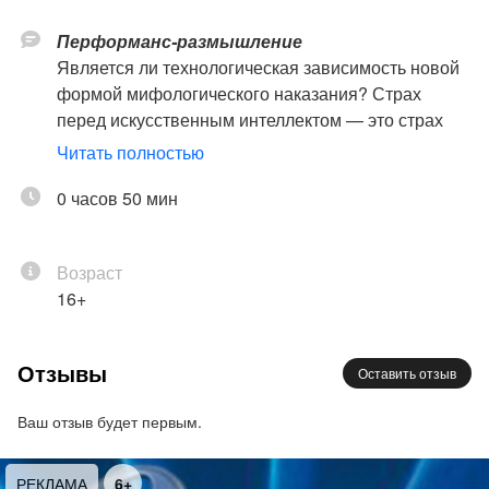
Перформанс-размышление
Является ли технологическая зависимость новой
формой мифологического наказания? Страх
перед искусственным интеллектом — это страх
перед внешней угрозой или перед собственной
Читать полностью
уязвимостью?
0 часов 50 мин
Новая работа от команды «Лаборатории новых
медиа» переосмысляет античный миф о
Возраст
Прометее через призму современного
16+
технологического мира. Если Прометей когда-то
подарил людям огонь — символ знания и
прогресса, то сегодня его роль берут на себя
Отзывы
Оставить отзыв
технологии, обещая человечеству невиданные
возможности. Перформанс предлагает
Ваш отзыв будет первым.
задуматься: каковы последствия полной
зависимости от технологий? Кому принадлежит
РЕКЛАМА
6+
ответственность в мире, управляемом