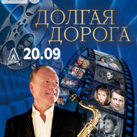
технологиями? Может ли человек отказаться от
удобства ради свободы? В процессе
перформанса каждый выбор зрителей формирует
уникальное развитие: герой может остаться в
мире технологий или найти силу в
самостоятельном принятии решений.
Авторы:
Серафима Томошевская, Ольга
Шабатура, Антон Шанихин, Анастасия Брюханова
(Anastasia Blur).