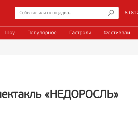
8 (81
Шоу
Популярное
Гастроли
Фестивали
пектакль «НЕДОРОСЛЬ»