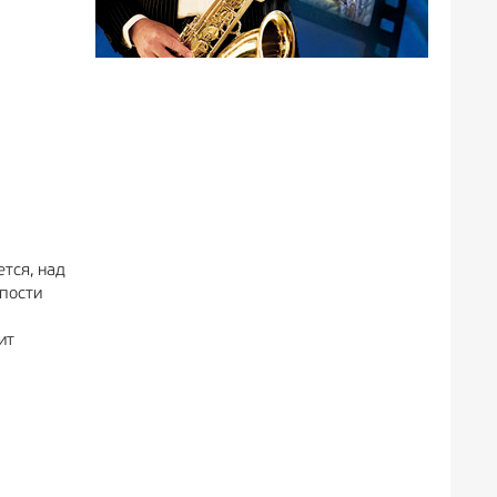
тся, над
пости
ит