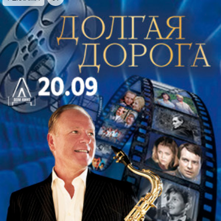
телепроекта «ГОЛОС 8» на Первом канале.
Концерт пройдет в центре Санкт-Петербурга на
Невском проспекте, в уютном зале Дома
Журналиста.
ОБРАЩАЕМ ВНИМАНИЕ! После начала
мероприятия опоздавшие зрители
размещаются в зале в свободном порядке!
Продолжительность:
1 час 15 минут (без
антракта).
Категория:
12+