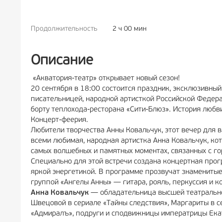
Продолжительность
2 ч 00 мин
РЕКЛА
Описание
«Акватория-театр» открывает новый сезон!
20 сентября в 18:00 состоится праздник, эксклюзивный
писательницей, народной артисткой Российской Федер
борту теплохода-ресторана «Сити-Блюз». История любв
Концерт-феерия.
Любители творчества Анны Ковальчук, этот вечер для в
всеми любимая, народная артистка Анна Ковальчук, кот
самых волшебных и памятных моментах, связанных с го
Специально для этой встречи создана концертная про
яркой энергетикой. В программе прозвучат знаменитые
группой «Ангелы Анны» — гитара, рояль, перкуссия и 
Анна Ковальчук
— обладательница высшей театрально
Швецовой в сериале «Тайны следствия», Маргариты в 
«Адмиралъ», подруги и сподвижницы императрицы Екат