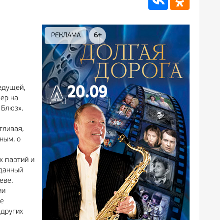
РЕКЛАМА
6+
РЕКЛА
едущей,
ер на
 Блюз».
тливая,
ным, о
х партий и
зданный
Неве.
ии
ме
 других