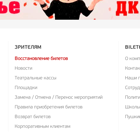
ЗРИТЕЛЯМ
BILET
Восстановление билетов
О ком
Новости
Конта
Театральные кассы
Наши 
Площадки
Сотруд
Замена / Отмена / Перенос мероприятий
Полит
Правила приобретения билетов
Школь
Возврат билетов
Пушкин
Корпоративным клиентам