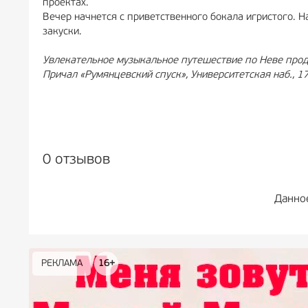
проектах.
Вечер начнется с приветственного бокала игристого. Н
закуски.
Увлекательное музыкальное путешествие по Неве про
Причал «Румянцевский спуск», Университетская наб., 17
0 отзывов
Данно
РЕКЛАМА
РЕКЛАМА
РЕКЛАМА
РЕКЛАМА
РЕКЛАМА
РЕКЛАМА
16+
16+
12+
18+
0+