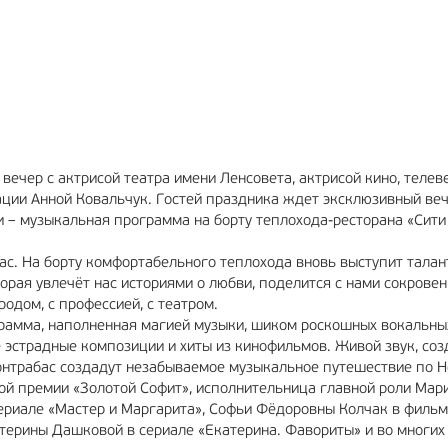
МА
6+
РЕКЛАМА
12+
 вечер с актрисой театра имени Ленсовета, актрисой кино, телев
ации Анной Ковальчук. Гостей праздника ждет эксклюзивный веч
и – музыкальная программа на борту теплохода-ресторана «Сити
ас. На борту комфортабельного теплохода вновь выступит талан
орая увлечёт нас историями о любви, поделится с нами сокровен
родом, с профессией, с театром.
грамма, наполненная магией музыки, шиком роскошных вокальны
 эстрадные композиции и хиты из кинофильмов. Живой звук, со
контрабас создадут незабываемое музыкальное путешествие по 
й премии «Золотой Софит», исполнительница главной роли Мар
сериале «Мастер и Маргарита», Софьи Фёдоровны Колчак в филь
ерины Дашковой в сериале «Екатерина. Фавориты» и во многих