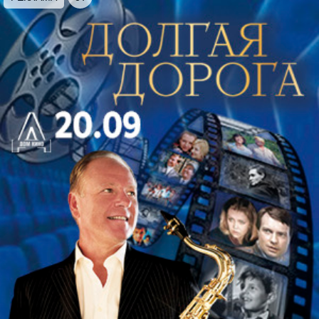
композиторов своей эпохи. Прозвучат хоровые,
вокальные и инструментальные произведения
Дмитрия Бортнянского, Алексея Львова и
Степана Дегтярева. Самобытное творчество этих
композиторов было тесно связано с
Императорской капеллой. Алексей Львов
— скрипач-виртуоз и дирижер, автор музыки
государственного гимна Российской империи, без
малого четверть века
был директором Придворной певческой капеллы,
ныне Академической капеллы Санкт-
Петербурга. Музыка Франции этой эпохи будет
представлена именами самых известных
композиторов. Прозвучат пьесы для клавесина
Франсуа Куперена и Жан-Филиппа Рамо,
фрагменты из опер Жан-Батиста Люлли.
Продолжительность концерта — 2 часа с