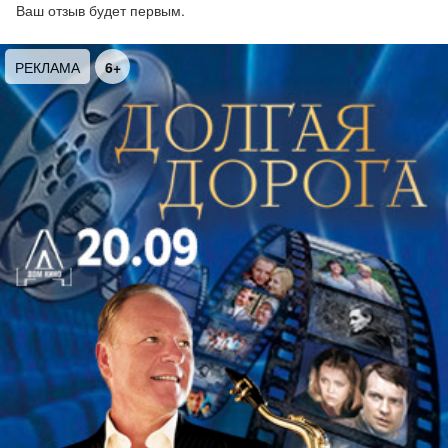
первоисточника всегда находился в сфере
Ваш отзыв будет первым.
интересов Моцарта, который требовал от
либреттистов лаконичности развития
РЕКЛАМА
6+
сценического действия и одновременно
концентрации драматургии.
Несмотря на театральные условности
классицизма, оперные партитуры композитора
необыкновенно вдохновенны и органичны в
соединении музыки и драматического действия.
Выдающийся критик Александр Серов отмечал:
«…лица опер Моцарта – совершенно живые
люди, с отдельными, до крайности
разнообразными характерами, с тонкими, чисто
индивидуальными оттенками этих характеров».
В программе прозвучат фрагменты из опер,
созданных в разные периоды жизни композитора,
среди которых
«Свадьба Фигаро», «Волшебная
флейта», «Милосердие Тита», «Идоменей»,