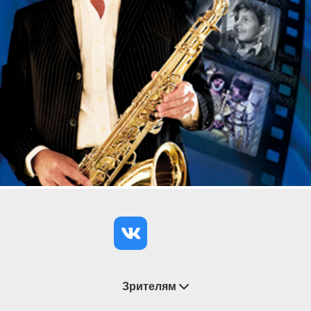
«Король-пастух»
.
Симфонический оркестр Санкт-Петербурга
художественный руководитель и главный дирижер
народный артист России
Сергей Стадлер
Режиссер –
Ирина Фокина
Солисты
«
Петербург-концерта
»
Ансамбль солистов
«Рождество»
Художественный руководитель – заслуженная
артистка России
Ольга Ступнева
Государственный ансамбль танца
«Барыня»
Руководитель – заслуженная артистка
России
Татьяна Тимохина
Продолжительность – 2 часа с антрактом
Зрителям