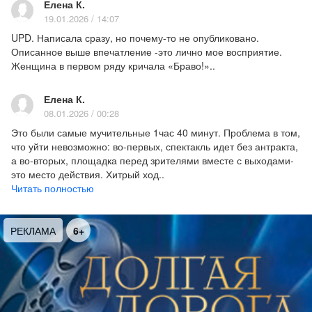
Елена К.
Вглядываясь в детали, из которых рождается
19.01.2026 / 14:07
ощущение эпохи, режиссер исследует нашу
UPD. Написала сразу, но почему-то не опубликовано.
коллективную память, приглашает к
Описанное выше впечатление -это лично мое восприятие.
размышлению о времени и о нас.
Женщина в первом ряду кричала «Браво!»..
Елена Павлова:
«Наш спектакль это в каком-
Елена К.
08.01.2026 / 00:28
то смысле припоминание
–
и повести, и фильма,
а через них 1930-х.
Это были самые мучительные 1час 40 минут. Проблема в том,
что уйти невозможно: во-первых, спектакль идет без антракта,
Юрий Герман писал о современниках (как
а во-вторых, площадка перед зрителями вместе с выходами-
известно, у Лапшина, например, есть реальный
это место действия. Хитрый ход..
прототип) и о времени, в котором жил. Алексей
Бестолковая беготня занимала 99% этого действия,
Читать полностью
Герман из середины 80-х смотрел на тот период
отсутствие внятных диалогов, ломаные реплики на фоне
через иную оптику, видел и чувствовал его
истерики.
РЕКЛАМА
6+
совершенно иначе. У нас же своего рода
припоминание припоминания, из обстоятельств
2025-го мы тоже видим те годы по-другому. И,
конечно, мое ощущение 30-х, мое знание о них
отчасти сформировано фильмом».