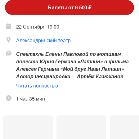
Билеты от 6 500 ₽
22 Сентября 19:00
Александринский театр
Спектакль Елены Павловой по мотивам
повести Юрия Германа «Лапшин» и фильма
Алексея Германа «Мой друг Иван Лапшин»
Автор инсценировки
–
Артём Казюханов
Читать полностью
Новый и второй в репертуаре Александринского
театра спектакль режиссера Елены Павловой
1 час 35 мин
основан на повести Юрия Германа (1910 – 1967)
«Лапшин» (1938) и фильме Алексея Германа
(1938 – 2013) «Мой друг Иван Лапшин» (1984).
Несколько сюжетных линий, которые есть в