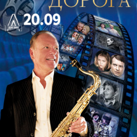
Имя Юрия Германа не впервые появляется в
афише Александринского театра. В конце 1960-х в
театре шёл и с большим успехом спектакль
Александра Музиля «Дело, которому ты служишь»
по трилогии писателя. Он был показан 237 раз. В
постановке были заняты выдающиеся артисты
той эпохи Игорь Горбачёв, Константин
Адашевский, Юрий Толубеев, Нина Мамаева,
Нина Ургант, в том числе и те артисты, что до сих
пор служат в нашем театре – Аркадий Волгин,
Галина Карелина, Ирина Лепешенкова, Семён
Сытник, Владимир Лисецкий.
Премьеру репетируют:
Иван Трус (Лапшин),
Олеся Соколова (Адашова), Иван Ефремов
(Ханин), Валентин Захаров (Окошкин), Сергей
Мардарь (Начальник), заслуженная артистка
России Мария Кузнецова (Патрикеевна),