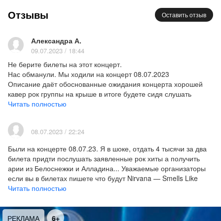
знаменитые рок-хиты на виолончелях и
Отзывы
Оставить отзыв
саундтреки к кинофильмам. В наших программах
каждый обязательно найдет то, что будет
Александра А.
интересно послушать именно ему, а вкуснейший
09.07.2023 / 18:44
кофе и горячий шоколад, который можно
Не берите билеты на этот концерт.
заказать в кафе-шоколатерии Amazing cacao
Нас обманули. Мы ходили на концерт 08.07.2023
добавит ярких красок и без того волшебным
Описание даёт обоснованные ожидания концерта хорошей
вечерам. Наблюдать за любимым городом с
кавер рок группы на крыше в итоге будете сидя слушать
высоты птичьего полёта тёплым летним
оперные арии из фильмов под синтезатор в исполнении двух
Читать полностью
питерским вечером под звуки любимых мелодий –
нонейм барышень. Никакой рок музыки.
Возьмите лучше билет на кораблик и бутылку шампанского.
это шанс сделать это лето по-настоящему
08.07.2023 / 22:24
Организаторов считаю мошенниками.
незабываемым!
Были на концерте 08.07.23. Я в шоке, отдать 4 тысячи за два
билета придти послушать заявленные рок хиты а получить
На сцене – ансамбль Петро Арт, в составе
арии из Белоснежки и Алладина... Уважаемые организаторы
которого классические смычковые инструменты:
если вы в билетах пишете что будут Nirvana — Smells Like
скрипки, альт, виолончель и контрабас.
Teen Spirit;
Читать полностью
Guns N’ Roses — Sweet Child o Mine;
В программе концерта прозвучат известнейшие
Cranberries — Zombie,
Limp Bizkit — Behind Blue Eyes;
РЕКЛАМА
6+
рок-хиты и топовые саундтреки мирового