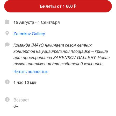
Билеты от 1 600 ₽
15 Августа - 4 Сентября
Zarenkov Gallery
Команда IMAYC начинает сезон летних
концертов на удивительной площадке – крыше
арт-пространства ZARENKOV GALLERY. Новая
точка притяжения для любителей живописи,
скульптуры, музыки и других видов искусств
Читать полностью
открылась в 2022 году в историческом центре
Санкт-Петербурга, и мы проводим здесь
1 час 10 мин
полноценные летние концертные сезоны!
Возраст
В концертах на крыше для вас будут выступать
6+
лучшие музыканты Санкт-Петербурга.
Популярная классика и зажигательный джаз,