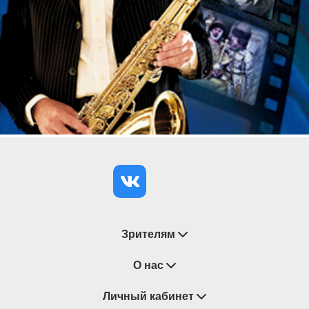
плохой погоды концерт будет перенесен в одно из
пространств ZARENKOV GALLERY.
Дорогие зрители! В связи с нестабильной
работой мобильного интернета просим вас
перед посещением концерта
заблаговременно сохранять билеты в
смартфоне файлом/скриншотом или заранее
их распечатывать. Благодарим за
понимание!
Продолжительность концерта – 1 час 10 минут без
антракта; концерт предназначен для всех
категорий зрителей старше 6 лет.
Зрителям
Восстановление билетов
О нас
Замена / Отмена / Перенос мероприятий
Личный кабинет
О компании