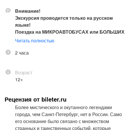
Внимание!
Экскурсия проводится только на русском
языке!
Поездка на МИКРОАВТОБУСАХ или БОЛЬШИХ
АВТОБУСАХ, в зависимости от количества
Читать полностью
человек в группе.
Льготный билет
2 часа
– дошкольники, школьники,
студенты, пенсионеры, ветераны В.О.В.,
инвалиды всех категорий.
Возраст
Убедительная просьба на время экскурсии
12+
«льготникам» иметь при себе документы,
подтверждающие льготу.
Рецензия от bileter.ru
Билет должен иметь каждый ребенок,
Более мистического и окутанного легендами
независимо от возраста. Во избежание
города, чем Санкт-Петербург, нет в России. Само
аварийной обстановки на дороге, сажать
его основание было связано с множеством
детей на колени взрослым категорически
странных и таинственных событий, которые
запрещается.