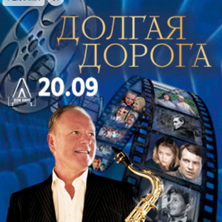
4.Верди. Вступление к 3 акту оперы Травиата
5.Маскани.Интермеццо из оперы Сельская честь
6.Россини.Соната для струнных До мажор
7.Боккерини.Менуэт
8.Боккерини.Квинтет Ночная стража в Мадриде
9 Рота .Концерт для струнных
10.Каччини. Аве Мария
До встречи в Итальянском просвете. Начало в
20:00. Не пропустите!
Продолжительность мероприятия – 1 час 25
минут без антракта; концерт предназначен для
всех категорий зрителей старше 6 лет.