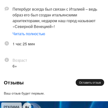
Петербург всегда был связан с Италией – ведь
образ его был создан итальянскими
архитекторами, недаром наш город называют
«Северной Венецией»!
Читать полностью
В Итальянском Просвете Эрмитажа, где собрана
великолепная коллекция итальянского
1 час 25 мин
изобразительного искусства, Балтийский
Камерный Оркестр предлагает погрузиться в
Возраст
атмосферу разных итальянских городов и эпох с
6+
помощью музыки знаменитых итальянских
композиторов.
Отзывы
Оставить отзыв
В программе прозвучат произведения
итальянских композиторов:
Ваш отзыв будет первым.
1.Альбинони. Адажио
2.Вивальди.Кончерто Гроссо ре минор
РЕКЛАМА
6+
3.Вивальди. Лето (или другое время года)