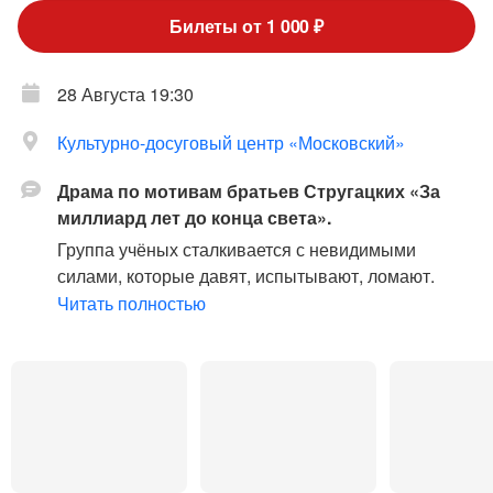
Билеты от 1 000 ₽
28 Августа 19:30
Культурно-досуговый центр «Московский»
Драма по мотивам братьев Стругацких «За
миллиард лет до конца света».
Группа учёных сталкивается с невидимыми
силами, которые давят, испытывают, ломают.
Что это — случайность, эксперименты разума, или
Читать полностью
вмешательство непостижимого?
Каждый из них должен решить сам. Ибо, как
сказал один из героев:
«Вы перед своим выбором
настолько одиноки, что у вас не только друзей
нет — у вас и врагов нет…»