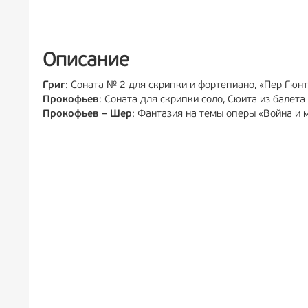
РЕКЛАМА
6+
РЕКЛА
Описание
Григ
: Соната № 2 для скрипки и фортепиано, «Пер Гюнт
Прокофьев
: Соната для скрипки соло, Сюита из балет
Прокофьев – Шер
: Фантазия на темы оперы «Война и 