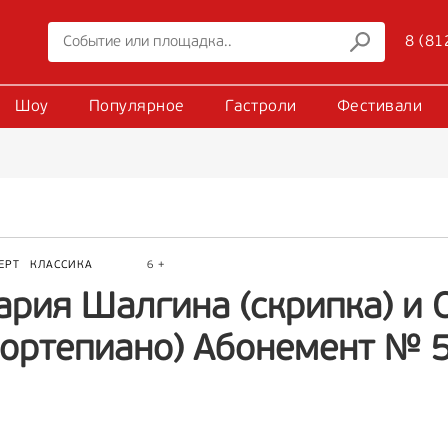
8 (81
Шоу
Популярное
Гастроли
Фестивали
ЕРТ
КЛАССИКА
6 +
ария Шалгина (скрипка) и
фортепиано) Абонемент № 