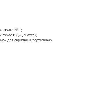
МА
12+
РЕКЛАМА
6+
», сюита № 1;
а «Ромео и Джульетта»;
мир» для скрипки и фортепиано