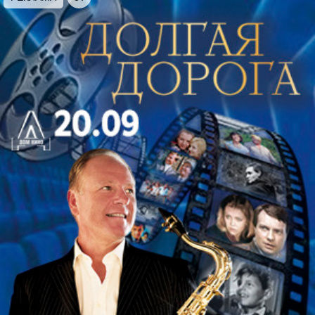
life – Bon Jovi, Centuries – Fall out boy, The show
must go on – Queen, We will rock you – Queen, Feel
good Inc. – Gorillaz, Chop suey – System of a Down,
In the end – Linkin Park, Hero – Skillet, Bohemian
rhapsody – Queen, Don’t speak – No doubt, The final
countdown – Europe, Sonne – Rammstein; Hysteria –
Muse; Smells Like Teen Spirit – Nirvana.
Исполнители:
Crush String Quartet
Внимание! Проход к Международной
Академии Музыки Елены Образцовой через
арку на Садовой линии.
Продолжительность концерта – 1 час 10 минут
без антракта