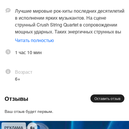
Лучшие мировые рок-хиты последних десятилетий
в исполнении ярких музыкантов. На сцене
струнный Crush String Quartet в сопровождении
мощных ударных. Таких энергичных струнных вы
еще не слышали!
Читать полностью
Виртуозы смычка с консерваторским
образованием ломают стереотипы! Всё, под что
1 час 10 мин
вы подростком плакали в комнате. Всё, что
родители грозились выбросить, если не подтянете
Возраст
алгебру. Под что впервые поцеловались,
6+
встречали рассвет на выпускном. Музыка у костра
в походе с лучшими друзьями. Музыка нового утра
после бессонной ночи в рок-клубе. Все лучшие
Отзывы
Оставить отзыв
моменты – в этой музыке. И всё – на одном
концерте.
Ваш отзыв будет первым.
В программе:
РЕКЛАМА
6+
Linkin Park
– Numb; AC/DC – Thunderstruck; It’s my