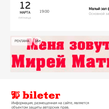
12
Малый зал 
19:00
МАРТА
Основной за
ПЯТНИЦА
РЕКЛАМА
РЕКЛАМА
РЕКЛАМА
РЕКЛАМА
РЕКЛАМА
РЕКЛАМА
16+
16+
12+
18+
0+
Информация, размещенная на сайте, является
объектом защиты авторских прав.