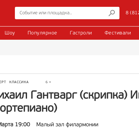
8 (81
Шоу
Популярное
Гастроли
Фестивали
ЕРТ
КЛАССИКА
6 +
хаил Гантварг (скрипка) 
фортепиано)
Марта 19:00
Малый зал филармонии