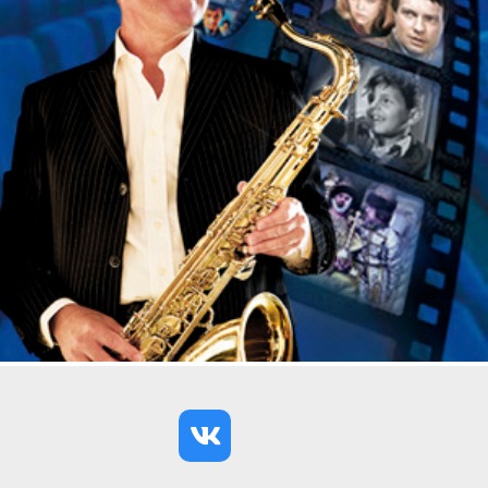
«Интуиция» на сайте tsypkin.ru и высказать свою
точку зрения — кому же они сочувствуют, но
выбрать смогут только одного.
Результаты голосования по каждому конкретному
спектаклю и в целом по стране доступны
постоянно, так можно наблюдать за тем, как
меняется мнение зрителей о том, кому же из
героев они сочувствуют в большей степени.
Сумма всех голосов по итогам 2023 года по
отдельным опросам составила несколько десятков
тысяч, а количество отдельных опросов
превысило более сотни тысяч.
«Наверное, самое важное для меня произведение
на сегодняшний день — это «Интуиция».
Прежде всего потому, что после каждого
спектакля мне пишут зрители о том, что они сразу