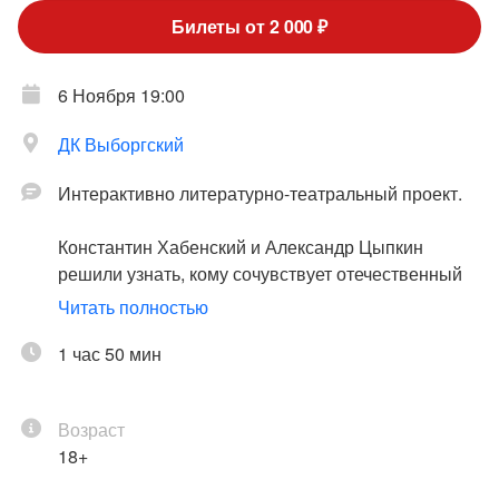
Билеты от 2 000 ₽
6 Ноября 19:00
ДК Выборгский
Интерактивно литературно-театральный проект.
Константин Хабенский и Александр Цыпкин
решили узнать, кому сочувствует отечественный
зритель. Интерактивный литературный проект
Читать полностью
«Интуиция» стартовал пять лет назад и с успехом
прошёл по России. В программу вошли монологи,
1 час 50 мин
которые созданы совместно писателем и
артистом, по мотивам проекта написана и
Возраст
поставлена одноимённая пьеса.
18+
Константин Хабенский, Александр Цыпкин и Ольга