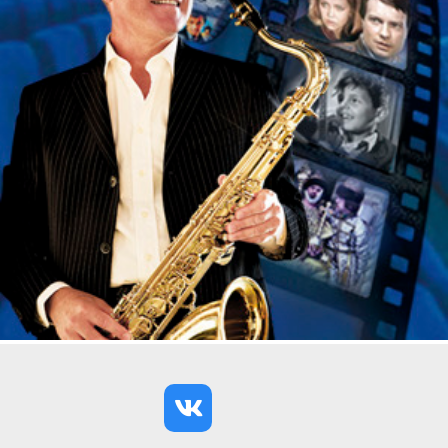
XXстолетия в целом.
В записках консерваторских лет Валерий
Гаврилин отмечал: «Музыка, сердце моё, жизнь
моя, не учи людей жить, учи любить, страдать, и
ещё любить…» Этому высказыванию композитор
был верен всегда: его удивительно искренние
сочинения будто дотрагиваются до сердцевины
души, оставляя в ней неизгладимый след от
соприкосновения с глубоким, добрым и
одухотворенным началом.
На протяжении многих лет Оркестр
Ленинградского радио и телевидения (ныне
Губернаторский симфонический оркестр Санкт-
Петербурга) являлся первым исполнителем
произведений Гаврилина и активным
проводником его творческого наследия.
Неслучайно в концерте центральное место
занимает музыка композитора, созданная к
кинофильмам «Провинциальный бенефис» и