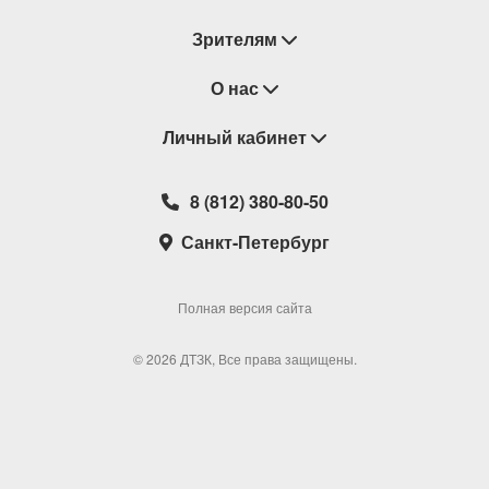
«Дом у дороги», а также отдельные музыкальные
Зрителям
номера балета «Анюта».
Сочинения Вениамина Баснера неоднократно
Восстановление билетов
О нас
находились в орбите интересов коллектива.
Композитор, получивший признание благодаря
Замена / Отмена / Перенос мероприятий
Личный кабинет
О компании
кинематографу (им написана музыка к таким
Правила приобретения билетов
известным фильмам, как «Щит и меч», «Судьба
Контакты
Корзина
человека», «Звонят, откройте дверь», «Полосатый
8 (812) 380-80-50
Возврат билетов
Театральные кассы
рейс»), работал и в академических жанрах
Мои билеты
Санкт-Петербург
Новости
музыкального искусства.
Наши партнеры
Мои подарочные карты
Концерт для скрипки с оркестром отразил
Корпоративным клиентам
Сотрудничество
воспоминания Баснерао посещении им бывшего
Избранное
Полная версия сайта
лагеря узников фашистов в Освенциме.
Политика конфиденциальности
Мои настройки
Трагическая тема пронизывает все произведение,
© 2026 ДТЗК, Все права защищены.
Школьная программа
напоминая о тех страшных днях, которые
Обратная связь
остаются в памяти поколений навсегда.
Исполнение Концерта(солистом выступитлауреат
международных конкурсов Григорий Тадтаев)
приурочено к 100-летия со дня рождения