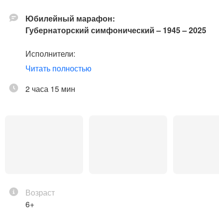
Юбилейный марафон:
Губернаторский симфонический – 1945 – 2025
Исполнители:
Губернаторский симфонический оркестр
Читать полностью
Санкт-Петербурга
Дирижер – будет объявлено дополнительно
2 часа 15 мин
Солист – лауреат международных конкурсов
Григорий Тадтаев,
скрипка
В программе:
Исаак Шварц
Увертюра из музыки к кинофильму «Звезда
пленительного счастья»
Возраст
Валерий Гаврилин
6+
Музыка к кинофильму «Провинциальный
бенефис»