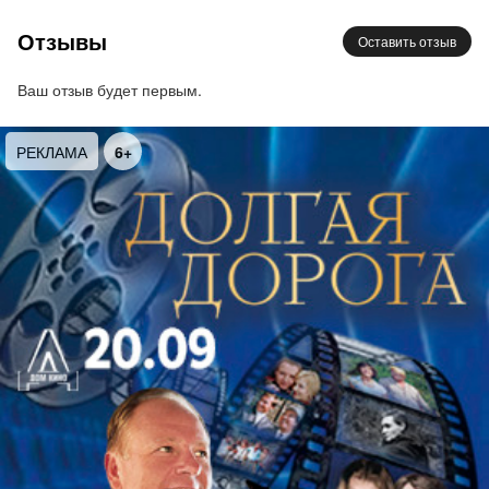
Отзывы
Оставить отзыв
Музыка к кинофильму «Дом у дороги»
(фрагменты)
Ваш отзыв будет первым.
Музыка балета «Анюта» (фрагменты)
РЕКЛАМА
6+
Вениамин Баснер
Концерт для скрипки с оркестром
МечиславВайнберг
Симфония № 3
Программа вечера, посвященная 80-летию
Губернаторского симфонического оркестра Санкт-
Петербурга, представляет собой масштабную
панораму, которая демонстрирует яркие
страницымузыкальной летописи коллектива и
отечественной культуры второй половины