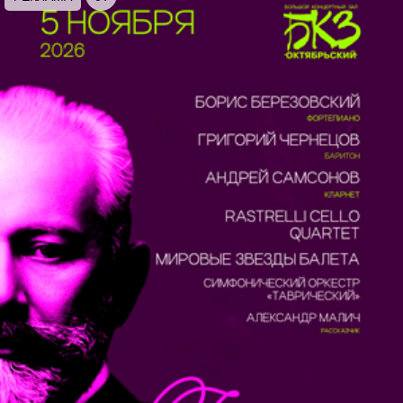
действующие лица – принцесса Одетта,
влюбленный принц Зигфрид, а также злой колдун
Ротбард. Атмосфера волшебного действа не
покидает до последней минуты.
Труппа:
СПб театр балета им. П.И. Чайковского.
Худ. Руководитель – Елизавета Меньшикова
Музыка:
П.И. Чайковский
Постановка:
М. Петипа,Л. Иванов
При редакции худ.рук.Е.Меньшиковой
Балет проходит в сопровождении
симфонического оркестра