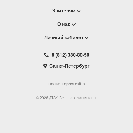
Зрителям
Восстановление билетов
О нас
Замена / Отмена / Перенос мероприятий
Личный кабинет
О компании
Правила приобретения билетов
Контакты
Корзина
8 (812) 380-80-50
Возврат билетов
Театральные кассы
Мои билеты
Санкт-Петербург
Новости
Наши партнеры
Мои подарочные карты
Корпоративным клиентам
Сотрудничество
Избранное
Полная версия сайта
Политика конфиденциальности
Мои настройки
© 2026 ДТЗК, Все права защищены.
Школьная программа
Обратная связь