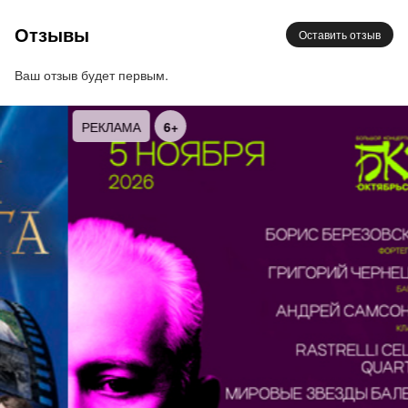
Отзывы
Оставить отзыв
Вы можете выбрать удобное для вас время
отправления и наслаждаться круизом в компании
Ваш отзыв будет первым.
друзей или семьи.
РЕКЛАМА
6+
Не упустите возможность окунуться в атмосферу
романтики и красоты Санкт-Петербурга на борту
двухпалубного теплохода!
Длительность: 2 ч 30 минут.
Посадка в 23:45,
Отправление в 23:59
Причал посадки:
Адмиралтейство,
Адмиралтейская набережная 10 (городской
причал)
Причал высадки:
угол Потемкинской улицы и
Воскресенской набережной