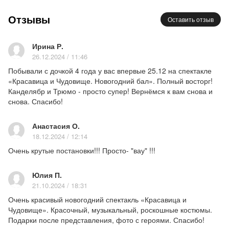
для юных зрителей в новогодние праздники!
Отзывы
Оставить отзыв
А еще Вас ждёт зажигательная интермедия перед
Ирина Р.
спектаклем. Фотосессия с полюбившимися
26.12.2024 / 11:46
героями после представления, и конечно же -
Побывали с дочкой 4 года у вас впервые 25.12 на спектакле
сюрприз!!!
«Красавица и Чудовище. Новогодний бал». Полный восторг!
Канделябр и Трюмо - просто супер! Вернёмся к вам снова и
Подарок каждому ребёнку, пришедшему к нам
снова. Спасибо!
в театр, из рук самого Деда Мороза!
Новогодние праздники в театре «Легенда» -
Анастасия О.
это всегда незабываемые эмоции.
18.12.2024 / 12:14
Очень крутые постановки!!! Просто- "вау" !!!
5+
Продолжительность 1 час 10 минут без
Юлия П.
антракта
21.10.2024 / 18:31
«БУДЬТЕ ВНИМАТЕЛЬНЫ!
Очень красивый новогодний спектакль «Красавица и
ПОСАДКА ВЗРОСЛОГО ЧЕЛОВЕКА НА
Чудовище». Красочный, музыкальный, роскошные костюмы.
ДЕТСКОЕ МЕСТО НЕВОЗМОЖНА.»
Подарки после представления, фото с героями. Спасибо!