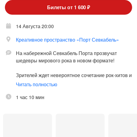
Билеты от 1 600 ₽
14 Августа 20:00
Креативное пространство «Порт Севкабель»
На набережной Севкабель Порта прозвучат
шедевры мирового рока в новом формате!
Зрителей ждет невероятное сочетание рок-хитов и
классики в исполнении группы «Виолончеллика»
Читать полностью
на просторной и солнечной набережной, где
развернется настоящее представление, а
1 час 10 мин
любимые песни приобретут новое звучание.
Рок музыка звучит по-особенному в исполнении
виолончели. Объединившись, они создают
главное – потрясающий звук, энергетику и яркие