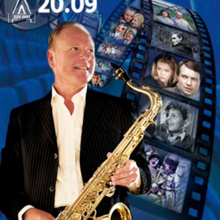
О музыкантах:
В составе коллектива «Виолончеллика»
профессиональные музыканты, лауреаты
международных музыкальных конкурсов,
выступавшие на международных фестивалях.
Подарите себе и любимым незабываемый
романтический вечер!
До встречи в Севкабель Порт!
* Уважаемые зрители, в случае пасмурной
погоды и/или небольшого дождя - концерт
состоится. В случае более
неблагоприятных погодных условий,
концерт будет отменен, а билеты будут
перенесены на следующую дату концерта.
Чтобы не пропустить новости о концерте,
подписывайтесь на наш ТГ-канал: