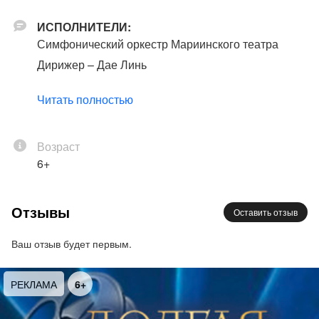
ИСПОЛНИТЕЛИ:
Симфонический оркестр Мариинского театра
Дирижер – Дае Линь
Читать полностью
В ПРОГРАММЕ:
Ван Даньхун
«Южное сияние»
Возраст
Отторино Респиги
6+
«Фонтаны Рима»
«Пинии Рима»
«Римские празднества»
Отзывы
Оставить отзыв
Ваш отзыв будет первым.
РЕКЛАМА
6+