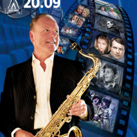
Художественный руководитель и главный
дирижер оркестра «Триумф», с которым
концертирует и готовит новые программы. Также
является художественный руководитель
культурно-просветительских программ
«Михайловские сезоны» и цикла камерных
программ «Музыка в центре»