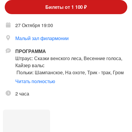
Билеты от 1 100 ₽
27 Октября 19:00
Малый зал филармонии
ПРОГРАММА
Штраус: Сказки венского леса, Весенние голоса,
Кайзер вальс
Польки: Шампанское, На охоте, Трик - трак, Гром
и молния
Читать полностью
Легар: Вальс Мери, вальс Золото и серебро.
2 часа
Камерный оркестр «Триумф»
Состоит из музыкантов ведущих оркестровых
коллективов города. Регулярно выступает в
камерных и симфонических концертах в Санкт-
Петербурге.