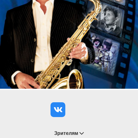
сделав концерт понятным и увлекательным для
детей и взрослых.
ИСПОЛНИТЕЛИ
: Мария Болконская (виолончель),
Елена Филипович (фортепиано).
Зрителям