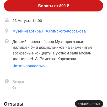
Билеты от 800 ₽
23 Августа 11:00
Музей-квартира Н.А.Римского-Корсакова
Детский проект «Город Муз» приглашает
малышей 0+ и дошкольников на знаменитые
воскресные концерты в уютном зале Музея-
квартиры Н. А. Римского-Корсакова.
Классическая музыка обладает особой чистотой и
Читать полностью
структурной ясностью. Её прозрачная фактура,
лишённая густого оркестрового звучания,
идеально соответствует восприятию маленького
Возраст
ребенка. Она мягко стимулирует воображение и
0+
эмоциональный интеллект. Но главное – она
знакомит душу ребенка с красотой, гармонией и
Отзывы
Оставить отзыв
сложностью мира через чистый и светлый звук,