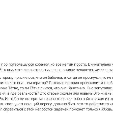
МА
6+
РЕКЛАМА
12+
 про потерявшуюся собачку, но всё не так просто. Внимательно 
 Что она, хоть и животное, наделена вполне человеческими черт
орому приснилось, что он бабочка, а когда он проснулся, то не
снится, что она – император? Похожая история происходит и с со
ичке Тётка, то ли Тётке снится, что она Каштанка. Она запуталас
зия, а где реальность? Это старый хозяин или новый? Это жизнь 
?». И чтобы не потеряться окончательно, чтобы найти выход из э
ыть свет, указывающий дорогу, должно быть что-то действительн
 И справиться с этой непростой задачей поможет только Любовь