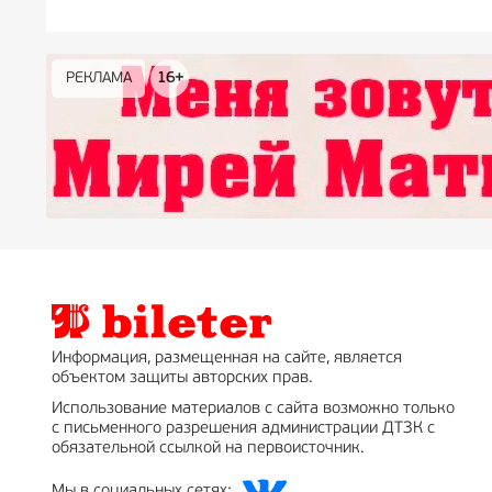
РЕКЛАМА
РЕКЛАМА
РЕКЛАМА
РЕКЛАМА
РЕКЛАМА
РЕКЛАМА
16+
16+
12+
18+
0+
Информация, размещенная на сайте, является
объектом защиты авторских прав.
Использование материалов с сайта возможно только
с письменного разрешения администрации ДТЗК с
обязательной ссылкой на первоисточник.
Мы в социальных сетях: