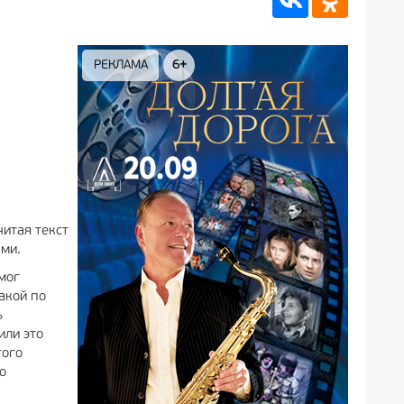
РЕКЛАМА
6+
РЕКЛА
читая текст
ами.
 мог
бакой по
ь
или это
того
о
.