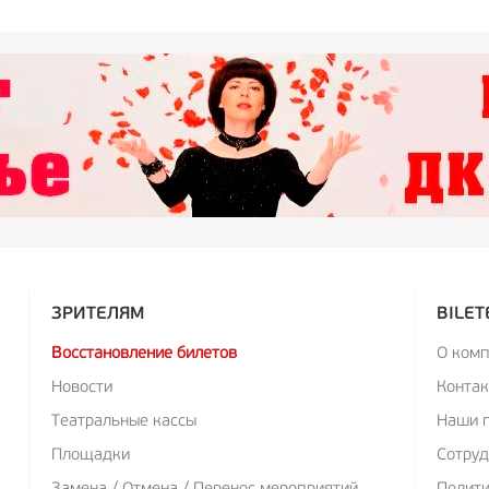
ЗРИТЕЛЯМ
BILET
Восстановление билетов
О ком
Новости
Конта
Театральные кассы
Наши 
Площадки
Сотруд