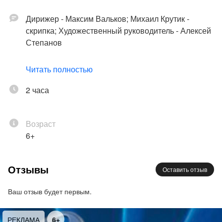
Дирижер - Максим Вальков; Михаил Крутик -
скрипка; Художественный руководитель - Алексей
Степанов
Вивальди
: «Времена года», четыре концерта для
Читать полностью
скрипки и струнных;
Гендель
: «Прибытие царицы
Савской» из оратории «Соломон»;
2 часа
И.С. Бах
: Ария
из сюиты для оркестра № 3;
Корелли
: Concerto
grosso № 8;
Пахельбель
: Канон ре мажор для
Возраст
трёх скрипок и бассо континуо;
Рождественские
6+
колядки
: «Тихая ночь», «Щедрик»
Организаторы:
Olympic Orchestra
Отзывы
Оставить отзыв
Ваш отзыв будет первым.
РЕКЛАМА
6+