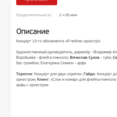
Продолжительность
2 ч 00 мин
РЕКЛАМА
6+
Описание
Концерт 10-го абонемента «Я люблю оркестр!»
Художественный руководитель, дирижёр - Владимир Ал
Воробьёва - флейта-пикколо;
Вячеслав Сухов
- туба;
С
бас-тромбон; Екатерина Семион - арфа
Торелли
: Концерт для двух скрипок;
Гайдн
: Концерт д
оркестром;
Клинг
: «Слон и комар» для флейты-пикколо
арфы с оркестром