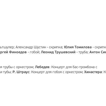
РЕКЛАМА
12+
РЕКЛАМА
ьтшулер; Александр Шустин - скрипка;
Юлия Томилова
- скрипк
ергей Финоедов
- гобой;
Леонид Трушевский
- труба;
Антон Си
ля трубы с оркестром;
Лебедев
: Концерт для бас-тромбона с
 и тубы;
Р. Штраус
: Концерт для гобоя с оркестром;
Хинастера
: 