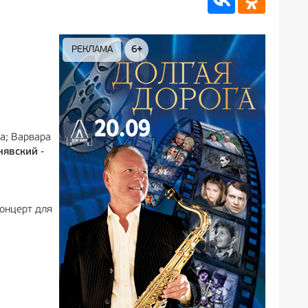
6+
РЕКЛАМА
12+
а; Варвара
нявский
-
Концерт для