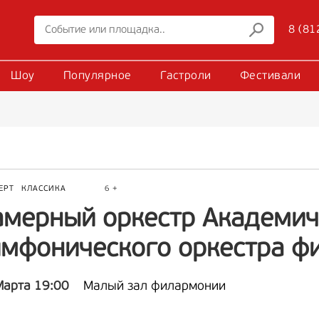
8 (81
Шоу
Популярное
Гастроли
Фестивали
ЕРТ
КЛАССИКА
6 +
амерный оркестр Академич
имфонического оркестра ф
Марта 19:00
Малый зал филармонии