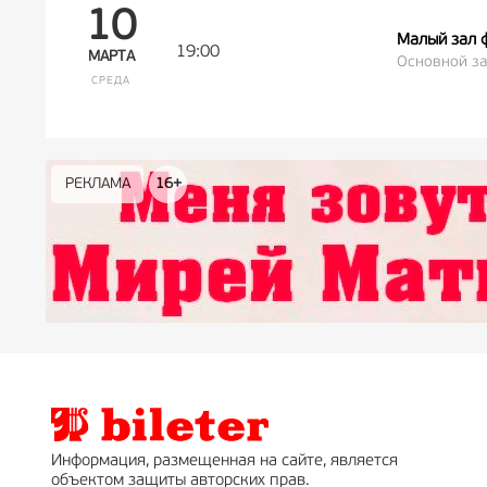
10
Малый зал 
19:00
МАРТА
Основной за
СРЕДА
РЕКЛАМА
РЕКЛАМА
РЕКЛАМА
РЕКЛАМА
РЕКЛАМА
РЕКЛАМА
16+
16+
12+
18+
0+
Информация, размещенная на сайте, является
объектом защиты авторских прав.