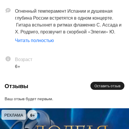
Огненный темперамент Испании и душевная
глубина России встретятся в одном концерте.
Гитара вспыхнет в ритмах фламенко С. Ассада и
Х. Родриго, прозвучит в скорбной «Элегии» Ю.
Смирнова и закружится в залихватской
Читать полностью
«Калинушке» С. Руднева.
От строгой ясности Баха до блистательных
мелодий современности — этот вечер станет
Возраст
яркой историей о гитаре, которая умеет говорить
6+
языком всех человеческих эмоций.
Отзывы
Оставить отзыв
В программе вечера – произведения, которые
покорят сердца как искушённых меломанов, так и
Ваш отзыв будет первым.
тех, кто только открывает для себя магию гитары:
Х. Родриго – В Садах Хенералифе
МА
6+
РЕКЛА
И. С. Бах – Анданте и Аллегро из сонаты №2 для
скрипки