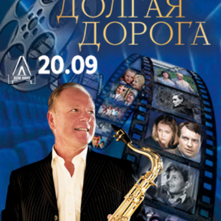
С. Ассад – Вальсеана, Прелюдия и Токкатина
С. Руднев – Фантазия на тему русской народной
песни «Ой, да ты, Калинушка»
Д. Агуадо – Блестящее рондо op. 2
Е. Подгайц – Ноктюрн и Каприс из сюиты
«Гирлянда»
Ю. Смирнов – Элегия
Р. Дьенс – Libra Sonatine
Подарите себе незабываемый вечер в компании
прекрасной музыки и талантливого исполнителя!
ИСПОЛНИТЕЛЬ: Роман Жуков (классическая
гитара)