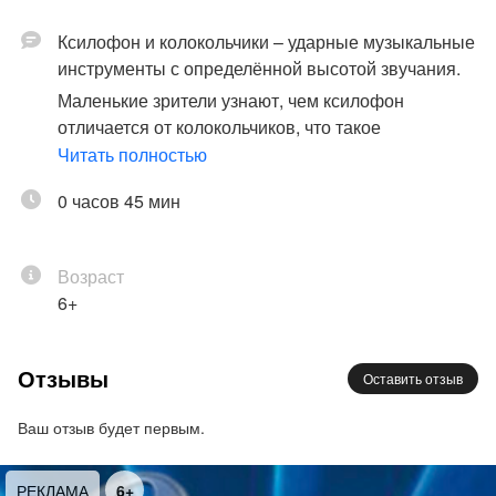
Ксилофон и колокольчики – ударные музыкальные
инструменты с определённой высотой звучания.
Маленькие зрители узнают, чем ксилофон
отличается от колокольчиков, что такое
резонаторы, и чем музыкант ударяет по
Читать полностью
пластинкам обоих инструментов.
0 часов 45 мин
Фрагменты классических произведений увлекают
маленьких слушателей и ведут их на встречу с
ночными сказками. Сказки достаёт из своего
Возраст
волшебного мешка дедушка Дрёма, и тогда
6+
начинаются настоящие чудеса…
Режиссёр, автор, ведущая спектакля Ольга
Отзывы
Пикколо, артист Михайловского театра Алексей
Оставить отзыв
Носков (ксилофон, колокольчики), дипломант
Ваш отзыв будет первым.
международных конкурсов Светлана Таипова
(фортепиано)
Продолжительность концерта — 35—45 минут
РЕКЛАМА
6+