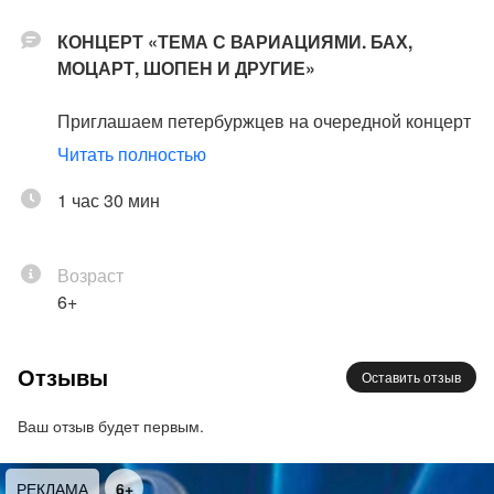
КОНЦЕРТ «ТЕМА С ВАРИАЦИЯМИ. БАХ,
МОЦАРТ, ШОПЕН И ДРУГИЕ»
Приглашаем петербуржцев на очередной концерт
под эгидой художественного руководителя Малого
Читать полностью
фестивального оркестра Павла Опаровского.
Концерты этого союза музыкантов – новое слово в
1 час 30 мин
концертной практике Петербурга: как на
музыкальном экспрессе вы промчитесь через
Возраст
калейдоскоп стран, эпох, стилей, за один вечер
6+
узнав больше, чем за целый филармонический
абонемент.
Отзывы
Оставить отзыв
Программа «Тема с вариациями» объединит
музыку эпохи барокко, представленную
Ваш отзыв будет первым.
творчеством Иоганна Себастьяна Баха, опусы
венского классика Вольфганга Амадея Моцарта,
РЕКЛАМА
6+
сочинения романтика Фридерика Шопена и