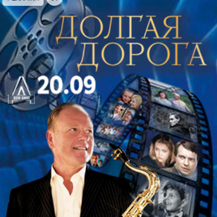
произведения других величайших композиторов в
истории мировой музыки.
Исполнители:
Лауреаты международных конкурсов,
Солисты Фестивального оркестра Санкт-
Петербурга
В программе
Бах, Моцарт, Шопен
Возможны незначительные изменения.
Продолжительность концерта – 1,5 часа без
антракта.
Рекомендовано для слушателей старше 6 лет.