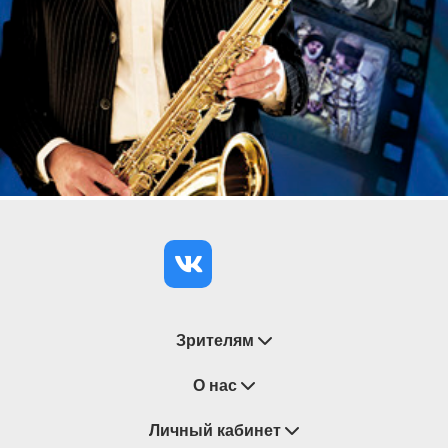
латиноамериканской ночи задаст ритм бас-гитара
и ударные.
В программе концерта вас ждут бессмертные
хиты, которые покорили весь мир. Легендарная
Girl from Ipanema перенесет вас на залитые
солнцем пляжи Рио-де-Жанейро, где ласковый
бриз шепчет о вечной красоте. Загадочная Kesas
унесет в мир чувственных ритмов и манящих
мелодий, а неувядающий Corcovado напомнит о
романтике и безмятежности бразильских ночей. И
это лишь малая часть тех узнаваемых и любимых
мелодий, которые прозвучат в этот вечер, обещая
подарить незабываемые эмоции и яркие
впечатления.
Зрителям
В программе:
Восстановление билетов
О нас
Girl from Ipanema
Caravan
Замена / Отмена / Перенос мероприятий
Личный кабинет
О компании
Spain