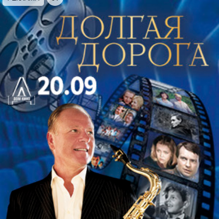
cacao добавит ярких красок и без того волшебным
вечерам. Наблюдать за любимым городом с
высоты птичьего полёта тёплым летним
питерским вечером под звуки любимых мелодий –
это шанс сделать это лето по-настоящему
незабываемым!
Для вас прозвучит потрясающая концертная
программа. Мы рады представить вам поистине
особенное событие – концерт «Огненный Latina
Jazz».
На сцене оживет магия латиноамериканской
музыки, воплощенная в виртуозном исполнении.
Душа этого вечера – фортепиано, которое
подарит нежнейший узор мелодий, рассказывая
истории любви, радости и меланхолии. Его тонкое
звучание будет дополняться завораживающими
переливами флейты и саксофона. Бит