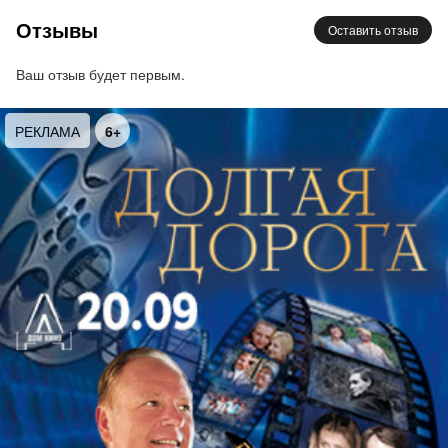
зажигательный джаз, знаменитые рок-хиты на
Отзывы
Оставить отзыв
виолончелях и саундтреки к кинофильмам. В
наших программах каждый обязательно найдет
Ваш отзыв будет первым.
то, что будет интересно послушать именно
ему, а вкуснейший кофе и горячий шоколад,
РЕКЛАМА
6+
который можно заказать в кафе-шоколатерии
Amazing cacao добавит ярких красок и без того
волшебным вечерам. Наблюдать за любимым
городом с высоты птичьего полёта тёплым
летним питерским вечером под звуки любимых
мелодий – это шанс сделать это лето по-
настоящему незабываемым!
Хотите не только послушать хорошую музыку, но и
от души потанцевать? Мы приглашаем на
концерт, программа которого будет состоять из
всем известных хитов блюза и рок-н-ролла 60-х
годов: Элвис Пресли, Джон Леннон и Карл
Перкинс
–
под их музыку с удовольствием