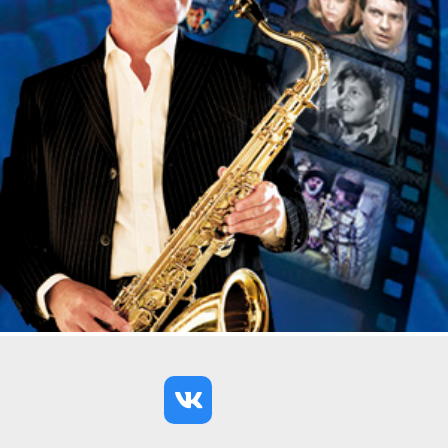
веселились наши дедушки и бабушки, а до нас она
дошла как символ безудержного веселья, свободы
и романтики. Тем, кто испытывает тягу к 60-м
годам ХХ в., любит качественное ретро или просто
желает весело провести время под зажигательные
композиции звезд прошлого, настоятельно
рекомендуем не пропустить этот невероятно
атмосферный концерт с чудесными видами на
закат и огни большого города.
В программе:
Elvis Presley
Tutti Frutti
John Lennon
Imagine
Procol Harum
A whiter shade of pale
Karl Perkins
Blue suit shoes
John Lee
Hooker Dimples
Paul McCartney
Lady Madonna
Ray Charles
Mess Around