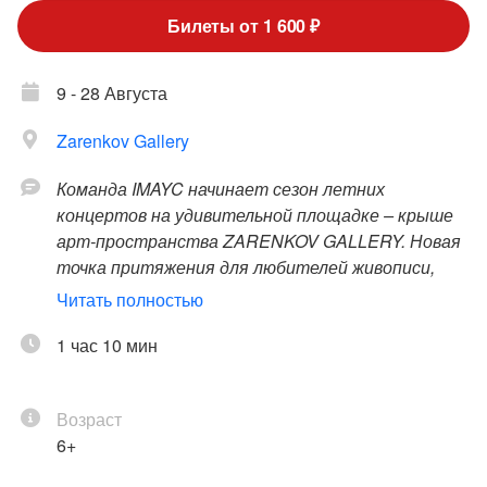
Билеты от 1 600 ₽
9 - 28 Августа
Zarenkov Gallery
Команда IMAYC начинает сезон летних
концертов на удивительной площадке – крыше
арт-пространства ZARENKOV GALLERY. Новая
точка притяжения для любителей живописи,
скульптуры, музыки и других видов искусств
Читать полностью
открылась в 2022 году в историческом центре
Санкт-Петербурга, и мы проводим здесь
1 час 10 мин
полноценные летние концертные сезоны!
Возраст
С пятницы по воскресенье на крыше для вас
6+
будут выступать лучшие музыканты Санкт-
Петербурга. Популярная классика и