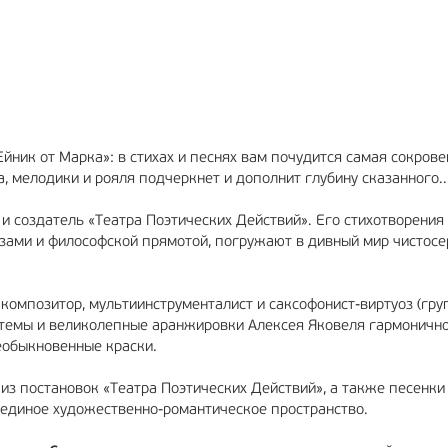
РЕКЛАМА
12+
РЕКЛАМА
6+
ик от Марка»: в стихах и песнях вам почудится самая сокрове
 мелодики и рояля подчеркнет и дополнит глубину сказанного..
 и создатель «Театра Поэтических Действий». Его стихотворения 
зами и философской прямотой, погружают в дивный мир чистос
 композитор, мультиинструменталист и саксофонист-виртуоз (груп
 темы и великолепные аранжировки Алексея Яковеля гармоничн
необыкновенные краски.
из постановок «Театра Поэтических Действий», а также песенки
 единое художественно-романтическое пространство.