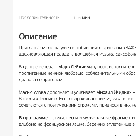
Продолжительность
1 ч 15 мин
РЕКЛАМА
6+
Описание
Приглашаем вас на уже полюбившийся зрителям «КАФЕйн
вдохновляющая правда, а волшебная музыка саксофона,
В центре вечера –
Марк Гейликман,
поэт, исполнитель
пропитанные нежной любовью, соблазнительными обра
диалога со зрителем.
Магию слова дополняет и усиливает
Михаил Жидких
–
Band» и «Пикник»). Его завораживающие музыкальные
сочетаются с поэтическими строками, привнося в них 
В программе
– стихи, песни и музыкальные фрагменты 
альбома на французском языке, бережно вплетенные в