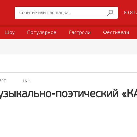
8 (81
Шоу
Популярное
Гастроли
Фестивали
ЕРТ
16 +
узыкально-поэтический «К