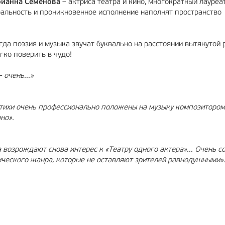
ианна Семенова
– актриса театра и кино, многократный лауреа
ральность и проникновенное исполнение наполнят пространство
гда поэзия и музыка звучат буквально на расстоянии вытянутой р
гко поверить в чудо!
 очень...»
 стихи очень профессионально положены на музыку композиторо
но».
возрождают снова интерес к «Театру одного актера»... Очень с
ического жанра, которые не оставляют зрителей равнодушными»