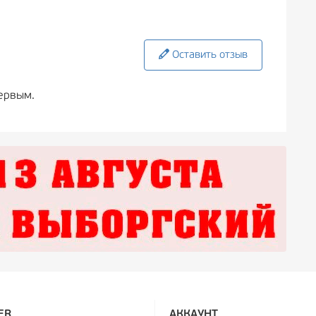
Оставить отзыв
ервым.
ER
АККАУНТ