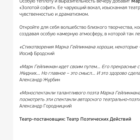
Особую теплоту и выразительность вечеру добавит
Мар
«Золотой софит». Ее чарующий вокал, изысканная теат
чувственностью и драматизмом.
Откройте для себя волшебство близкого творчества, ко
создавая особую камерную атмосферу, в которой так ле
«Стихотворения Марка Гейликмана хороши, некоторые –
Иосиф Бродский
«Марк Гейликман идет своим путем... Его прекрасные
Жидких... Но главное – это смысл... И это здорово сдела
Александр Журбин
«Моноспектакли талантливого поэта Марка Гейликмана 
посмотреть эти спектакли авторского театрально-поэт
Александр Городницкий
Театр-постановщик: Театр Поэтических Действий