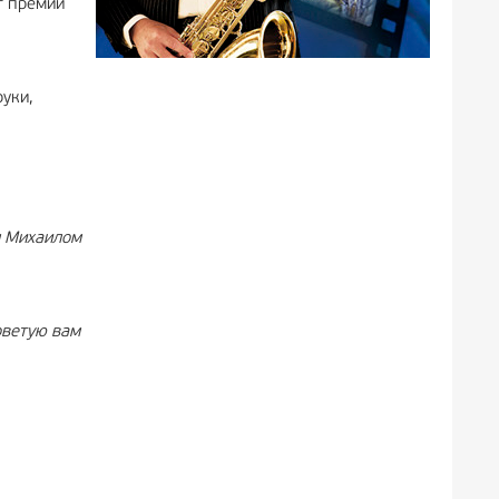
т премии
уки,
м Михаилом
оветую вам
.