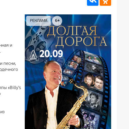
РЕКЛАМА
12+
нная и
.
и песни,
ердечного
пы «Billy’s
о
 из