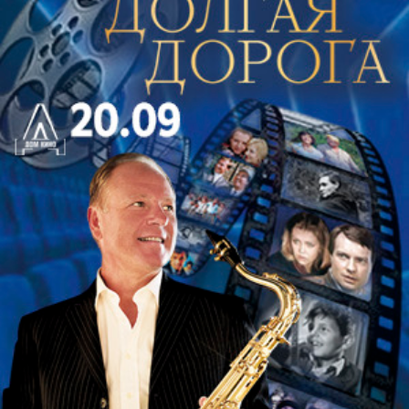
целиком посвящённая музыке Иоганна
Себастьяна Баха. Для органной культуры имя
Баха имеет особое значение: его сочинения стали
одной из вершин европейской музыкальной
традиции и до сих пор остаются мерой
художественной глубины, полифонического
мастерства и духовной сосредоточенности.
Программа концерта показывает Баха в разных
жанрах и масштабах. В ней прозвучат токкаты,
прелюдии и фуги, хоральная прелюдия, а также
Ария фа мажор, связанная с музыкой Франсуа
Куперена. Эти сочинения позволяют услышать,
как в баховском письме соединяются
импровизационная свобода и строгая логика
формы, виртуозная энергия и внутренняя
собранность, ясность музыкальной мысли и
богатство органного звучания.