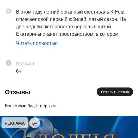
В этом году летний органный фестиваль K-Fest
отмечает свой первый юбилей, пятый сезон. На
две недели лютеранская церковь Святой
Екатерины станет пространством, в котором
прозвучат программы, посвящённые наиболее
Читать полностью
выразительным и любимым слушателями
направлениям органного концерта. Каждая из них
представляет самостоятельную художественную
Возраст
идею, к которой мы будем возвращаться в новом
6+
концертном сезоне. Особое внимание фестиваль
обращает к органу церкви Святой Екатерины,
Отзывы
Оставить отзыв
инструменту, которому в ближайшем будущем
предстоит масштабная реставрация. Участниками
Ваш отзыв будет первым.
фестиваля станут яркие органисты Санкт-
Петербурга и Москвы.
РЕКЛАМА
6+
Открывает фестиваль органный концерт
«Bachonly» — монографическая программа,